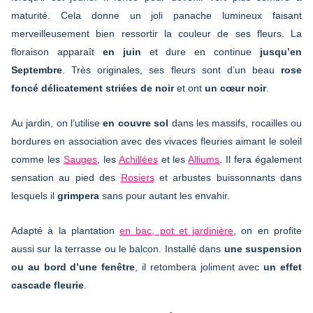
maturité. Cela donne un joli panache lumineux faisant
merveilleusement bien ressortir la couleur de ses fleurs. La
floraison apparaît
en juin
et dure en continue
jusqu’en
Septembre
. Très originales, ses fleurs sont d’un beau
rose
foncé délicatement striées de noir
et ont
un cœur noir
.
Au jardin, on l’utilise
en couvre sol
dans les massifs, rocailles ou
bordures en association avec des vivaces fleuries aimant le soleil
comme les
Sauges
, les
Achillées
et les
Alliums
. Il fera également
sensation au pied des
Rosiers
et arbustes buissonnants dans
lesquels il
grimpera
sans pour autant les envahir.
Adapté à la plantation
en bac, pot et jardinière
, on en profite
aussi sur la terrasse ou le balcon. Installé dans
une suspension
ou au bord d’une fenêtre
, il retombera joliment avec
un effet
cascade fleurie
.