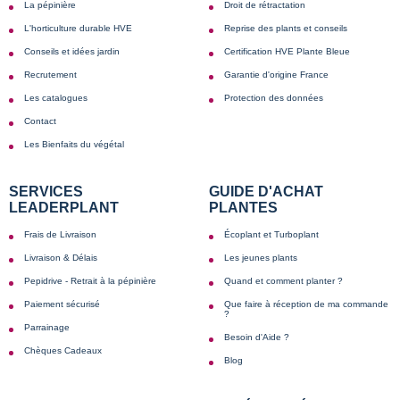
La pépinière
Droit de rétractation
L'horticulture durable HVE
Reprise des plants et conseils
Conseils et idées jardin
Certification HVE Plante Bleue
Recrutement
Garantie d'origine France
Les catalogues
Protection des données
Contact
Les Bienfaits du végétal
SERVICES
GUIDE D'ACHAT
LEADERPLANT
PLANTES
Frais de Livraison
Écoplant et Turboplant
Livraison & Délais
Les jeunes plants
Pepidrive - Retrait à la pépinière
Quand et comment planter ?
Paiement sécurisé
Que faire à réception de ma commande
?
Parrainage
Besoin d'Aide ?
Chèques Cadeaux
Blog