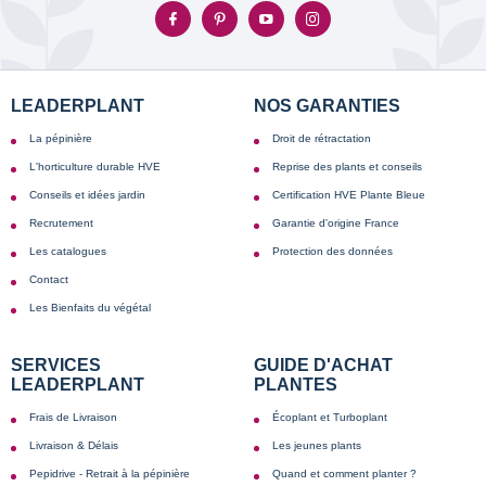
LEADERPLANT
NOS GARANTIES
La pépinière
Droit de rétractation
L'horticulture durable HVE
Reprise des plants et conseils
Conseils et idées jardin
Certification HVE Plante Bleue
Recrutement
Garantie d'origine France
Les catalogues
Protection des données
Contact
Les Bienfaits du végétal
SERVICES
GUIDE D'ACHAT
LEADERPLANT
PLANTES
Frais de Livraison
Écoplant et Turboplant
Livraison & Délais
Les jeunes plants
Pepidrive - Retrait à la pépinière
Quand et comment planter ?