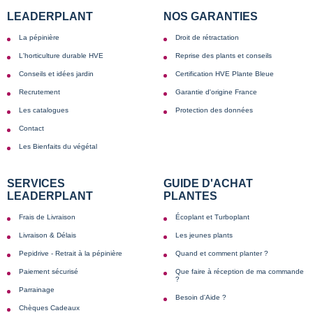
LEADERPLANT
NOS GARANTIES
La pépinière
Droit de rétractation
L'horticulture durable HVE
Reprise des plants et conseils
Conseils et idées jardin
Certification HVE Plante Bleue
Recrutement
Garantie d'origine France
Les catalogues
Protection des données
Contact
Les Bienfaits du végétal
SERVICES
GUIDE D'ACHAT
LEADERPLANT
PLANTES
Frais de Livraison
Écoplant et Turboplant
Livraison & Délais
Les jeunes plants
Pepidrive - Retrait à la pépinière
Quand et comment planter ?
Paiement sécurisé
Que faire à réception de ma commande
?
Parrainage
Besoin d'Aide ?
Chèques Cadeaux