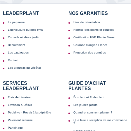
LEADERPLANT
NOS GARANTIES
La pépinière
Droit de rétractation
L'horticulture durable HVE
Reprise des plants et conseils
Conseils et idées jardin
Certification HVE Plante Bleue
Recrutement
Garantie d'origine France
Les catalogues
Protection des données
Contact
Les Bienfaits du végétal
SERVICES
GUIDE D'ACHAT
LEADERPLANT
PLANTES
Frais de Livraison
Écoplant et Turboplant
Livraison & Délais
Les jeunes plants
Pepidrive - Retrait à la pépinière
Quand et comment planter ?
Paiement sécurisé
Que faire à réception de ma commande
?
Parrainage
Besoin d'Aide ?