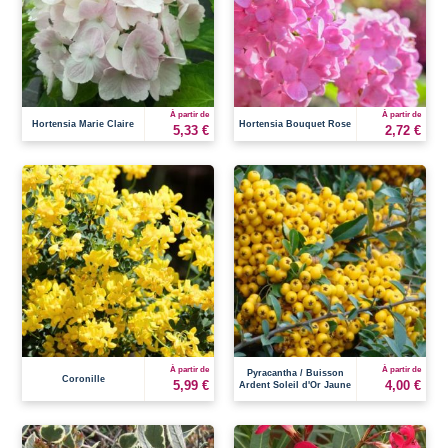
À partir de
À partir de
Hortensia Marie Claire
Hortensia Bouquet Rose
5,33 €
2,72 €
À partir de
À partir de
Pyracantha / Buisson
Coronille
5,99 €
4,00 €
Ardent Soleil d'Or Jaune