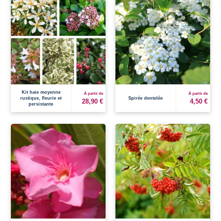
Kit haie moyenne
À partir de
À partir de
rustique, fleurie et
Spirée dentelée
28,90 €
4,50 €
persistante