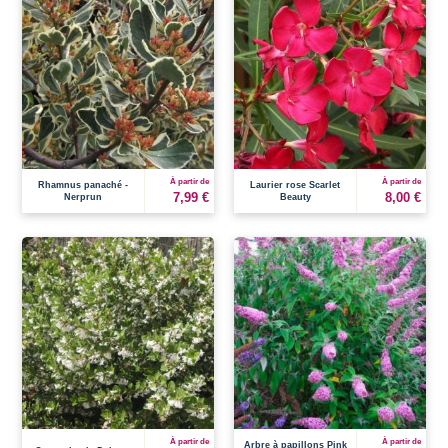
À partir de
À partir de
Rhamnus panaché -
Laurier rose Scarlet
7,99 €
8,00 €
Nerprun
Beauty
À partir de
À partir de
Arbre à papillons Pink