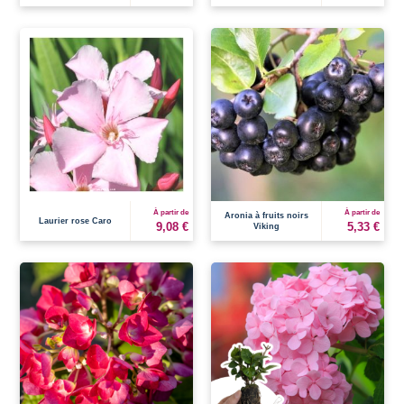
À partir de
À partir de
Aronia à fruits noirs
Laurier rose Caro
9,08 €
5,33 €
Viking