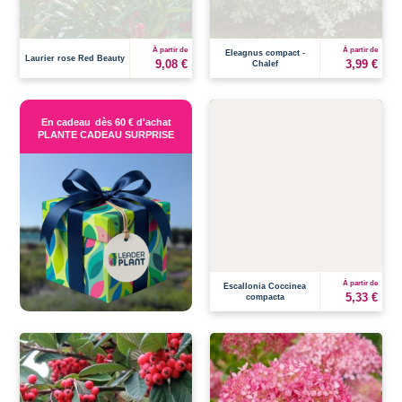
À partir de
À partir de
Eleagnus compact -
Laurier rose Red Beauty
9,08 €
3,99 €
Chalef
En cadeau
dès 60 € d'achat
PLANTE CADEAU SURPRISE
À partir de
Escallonia Coccinea
5,33 €
compacta