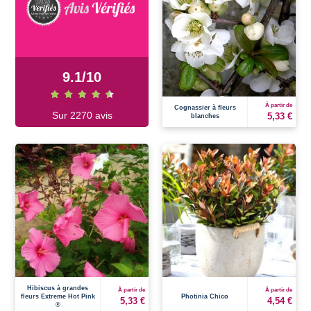
9.1
/
10
À partir de
Cognassier à fleurs
Sur 2270 avis
5,33 €
blanches
Hibiscus à grandes
À partir de
À partir de
fleurs Extreme Hot Pink
Photinia Chico
5,33 €
4,54 €
®