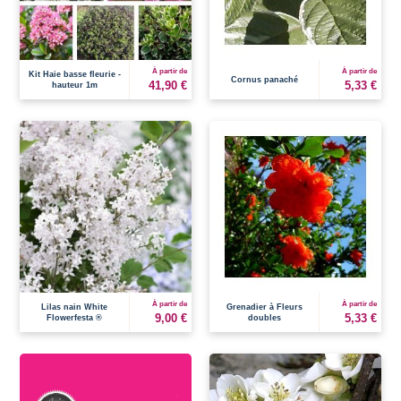
À partir de
À partir de
Kit Haie basse fleurie -
Cornus panaché
41,90 €
5,33 €
hauteur 1m
À partir de
À partir de
Lilas nain White
Grenadier à Fleurs
9,00 €
5,33 €
Flowerfesta ®
doubles