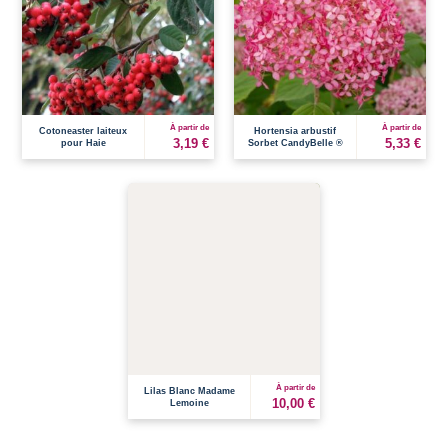
À partir de
À partir de
Cotoneaster laiteux
Hortensia arbustif
3,19 €
5,33 €
pour Haie
Sorbet CandyBelle ®
À partir de
Lilas Blanc Madame
10,00 €
Lemoine