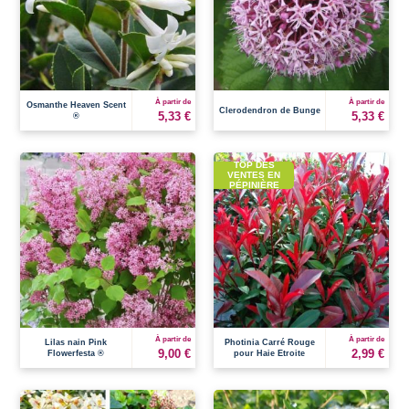
À partir de
À partir de
Osmanthe Heaven Scent
Clerodendron de Bunge
5,33 €
5,33 €
®
TOP DES
VENTES EN
PÉPINIÈRE
À partir de
À partir de
Lilas nain Pink
Photinia Carré Rouge
9,00 €
2,99 €
Flowerfesta ®
pour Haie Etroite