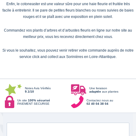
Enfin, le cotoneaster est une valeur sûre pour une haie fleurie et fruitée très
facile à entretenir. Il se pare de petites fleurs blanches ou roses suivies de baies
rouges et il se plaît avec une exposition en plein soleil.
Commandez vos plants d’arbres et d’arbustes fleuris en ligne sur notre site au
meilleur prix, vous les recevrez directement chez vous.
Si vous le souhaitez, vous pouvez venir retirer votre commande auprès de notre
service click and collect aux Sorinières en Loire-Atlantique.
Notes Avis Vérifiés
Une livraison
9.1/10
adaptée
aux plantes
Un site
100% sécurisé
Contactez nous au
PAIEMENT SECURISE
02 40 04 38 04