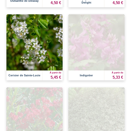
Osmanthe de Delavay
4,50 €
4,50 €
Delight
À partir de
À partir de
Cerisier de Sainte-Lucie
Indigotier
5,45 €
5,33 €