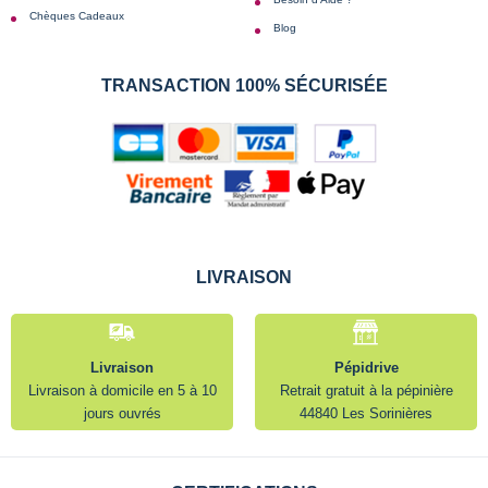
Chèques Cadeaux
Blog
TRANSACTION 100% SÉCURISÉE
LIVRAISON
Livraison
Pépidrive
Livraison à domicile en 5 à 10
Retrait gratuit à la pépinière
jours ouvrés
44840 Les Sorinières