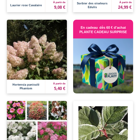
À partir de
À partir de
Sorbier des oiseleurs
Laurier rose Cavalaire
9,08 €
24,99 €
Edulis
En cadeau
dès 60 € d'achat
PLANTE CADEAU SURPRISE
À partir de
Hortensia paniculé
5,40 €
Phantom