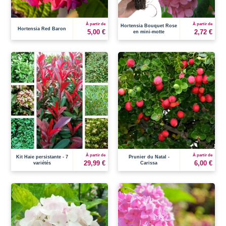
À partir de
À partir de
Hortensia Bouquet Rose
Hortensia Red Baron
5,00 €
2,72 €
en mini-motte
À partir de
À partir de
Kit Haie persistante - 7
Prunier du Natal -
29,99 €
6,00 €
variétés
Carissa