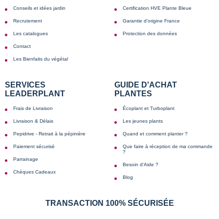
Conseils et idées jardin
Certification HVE Plante Bleue
Recrutement
Garantie d'origine France
Les catalogues
Protection des données
Contact
Les Bienfaits du végétal
SERVICES
GUIDE D'ACHAT
LEADERPLANT
PLANTES
Frais de Livraison
Écoplant et Turboplant
Livraison & Délais
Les jeunes plants
Pepidrive - Retrait à la pépinière
Quand et comment planter ?
Paiement sécurisé
Que faire à réception de ma commande
?
Parrainage
Besoin d'Aide ?
Chèques Cadeaux
Blog
TRANSACTION 100% SÉCURISÉE