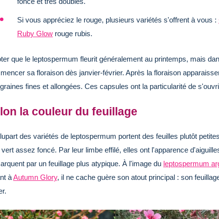
foncé et très doubles.
Si vous appréciez le
rouge
, plusieurs variétés s'offrent à vous :
Ruby Glow
rouge rubis.
ter que le leptospermum fleurit généralement au printemps, mais dans
encer sa floraison dès janvier-février. Après la floraison apparaisse
graines fines et allongées. Ces capsules ont la particularité de s'ouv
lon la couleur du feuillage
lupart des variétés de leptospermum portent des feuilles plutôt petites
 vert assez foncé. Par leur limbe effilé, elles ont l'apparence d'aiguill
rquent par un feuillage plus atypique. À l'image du
leptospermum ar
nt à
Autumn Glory
, il ne cache guère son atout principal : son feuilla
er.