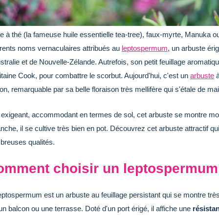
e à thé (la fameuse huile essentielle tea-tree), faux-myrte, Manuka 
érents noms vernaculaires attribués au
leptospermum
, un arbuste érig
stralie et de Nouvelle-Zélande. Autrefois, son petit feuillage aromatique
taine Cook, pour combattre le scorbut. Aujourd'hui, c'est un
arbuste
à
on, remarquable par sa belle floraison très mellifère qui s'étale de mai à
exigeant, accommodant en termes de sol, cet arbuste se montre moy
nche, il se cultive très bien en pot. Découvrez cet arbuste attractif qu
reuses qualités.
omment choisir un leptospermum
eptospermum est un arbuste au feuillage persistant qui se montre très 
un balcon ou une terrasse. Doté d'un port érigé, il affiche une
résista