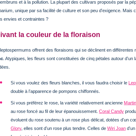
embruns et à la pollution. La plupart des cultivars proposés par la pé
parium
, unique par sa facilité de culture et son peu d'exigence. Mais
s envies et contraintes ?
ivant la couleur de la floraison
leptospermums offrent des floraisons qui se déclinent en différente
nc
. Atypiques, les fleurs sont constituées de cinq pétales autour d'u
dées.
Si vous voulez des fleurs
blanches
, il vous faudra choisir le
Lep
double à l'apparence de pompons chiffonnés.
Si vous préférez le
rose
, la variété relativement ancienne
Martin
au rose foncé au fil de leur épanouissement.
Coral Candy
produi
évoluent du rose soutenu à un rose plus délicat, dotées d'un c
Glory
, elles sont d'un rose plus tendre. Celles de
Wiri Joan
d'un 