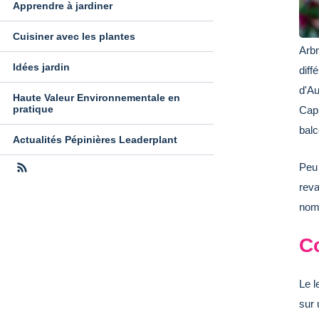
Apprendre à jardiner
Cuisiner avec les plantes
Arbr
Idées jardin
diff
d'Au
Haute Valeur Environnementale en
pratique
Capi
balc
Actualités Pépinières Leaderplant
Peu 
reva
nomb
C
Le l
sur 