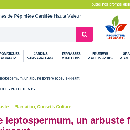
Toutes nos promos dispo
ntes de Pépinière
Certifiée Haute Valeur
ROMATIQUES
JARDINS
TERRASSES
FRUITIERS
GRA
POTAGER
SANS ARROSAGE
& BALCONS
& PETITS FRUITS
PLANT
leptospermum, un arbuste florifère et peu exigeant
ICLES PRÉCEDENTS
stes : Plantation, Conseils Culture
e leptospermum, un arbuste fl