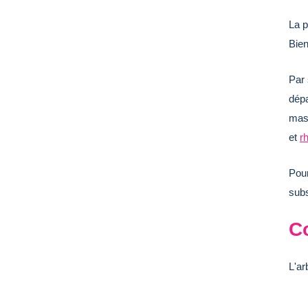
La p
Bien
Par 
dépa
mass
et
r
Pour
subs
C
L'ar