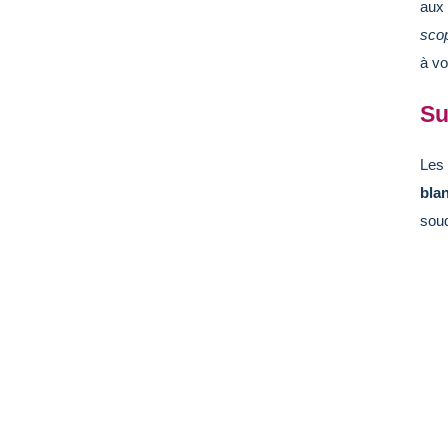
aux 
sco
à vo
Su
Les 
bla
sou