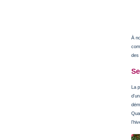
À no
comm
des 
Se
La p
d'un
déma
Qua
l'hiv