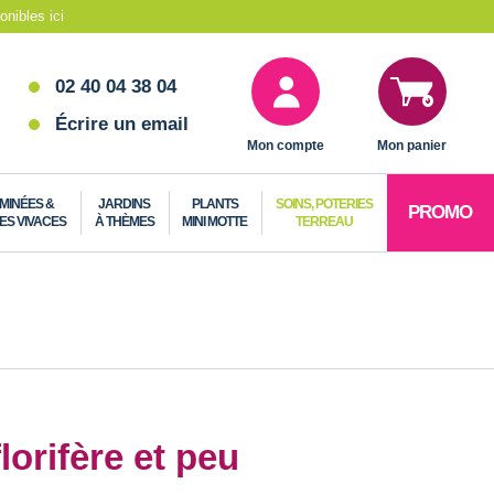
nibles ici
02 40 04 38 04
Écrire un email
Mon compte
Mon panier
MINÉES &
JARDINS
PLANTS
SOINS, POTERIES
PROMO
ES VIVACES
À THÈMES
MINI MOTTE
TERREAU
orifère et peu