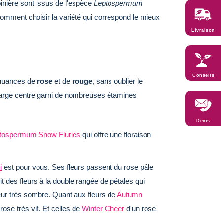
pinière sont issus de l'espèce
Leptospermum
 comment choisir la variété qui correspond le mieux
Livraison
Conseils
s nuances de
rose
et de
rouge
, sans oublier le
n large centre garni de nombreuses étamines
Devis
tospermum Snow Fluries
qui offre une floraison
i
est pour vous. Ses fleurs passent du rose pâle
t des fleurs à la double rangée de pétales qui
œur très sombre. Quant aux fleurs de
Autumn
rose très vif. Et celles de
Winter Cheer
d'un rose