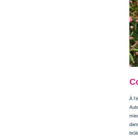
C
À l'
Auta
mieu
dans
brûl