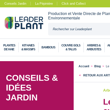
Conseils Jardin
La Pépinière
Click and Collect
Production et Vente Directe de Pla
Environnementale
PLANTES
KIT HAIES
COUVRE-SOLS
ARBRES &
A
BAMBOUS
DE HAIE
& MASSIFS
& TALUS
ARBUSTES
Accueil
Blog
Le 
CONSEILS &
RETOUR AUX ART
IDÉES
Arbu
JARDIN
L