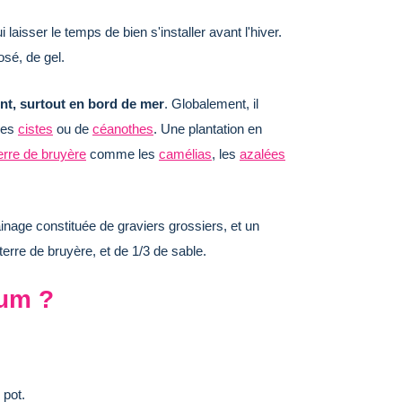
laisser le temps de bien s'installer avant l'hiver.
osé, de gel.
ent, surtout en bord de mer
. Globalement, il
des
cistes
ou de
céanothes
. Une plantation en
erre de bruyère
comme les
camélias
, les
azalées
inage constituée de graviers grossiers, et un
erre de bruyère, et de 1/3 de sable.
mum ?
 pot.