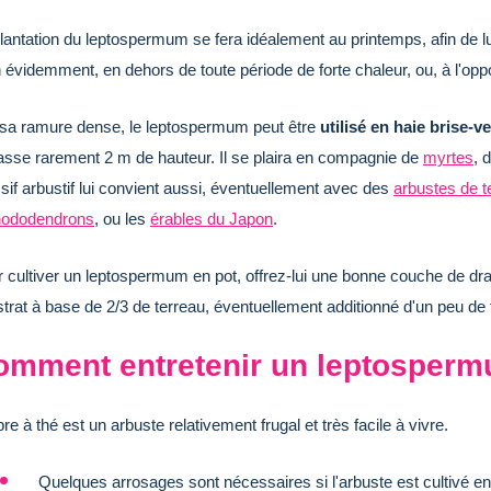
lantation du leptospermum se fera idéalement au printemps, afin de lui 
 évidemment, en dehors de toute période de forte chaleur, ou, à l'opp
sa ramure dense, le leptospermum peut être
utilisé en haie brise-v
sse rarement 2 m de hauteur. Il se plaira en compagnie de
myrtes
, 
if arbustif lui convient aussi, éventuellement avec des
arbustes de t
hododendrons
, ou les
érables du Japon
.
 cultiver un leptospermum en pot, offrez-lui une bonne couche de dra
trat à base de 2/3 de terreau, éventuellement additionné d'un peu de t
omment entretenir un leptosper
bre à thé est un arbuste relativement frugal et très facile à vivre.
Quelques arrosages sont nécessaires si l'arbuste est cultivé en