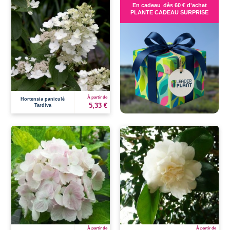
En cadeau
dès 60 € d'achat
PLANTE CADEAU SURPRISE
À partir de
Hortensia paniculé
5,33 €
Tardiva
À partir de
À partir de