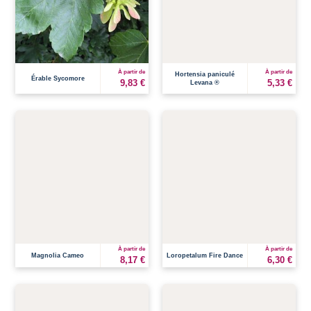
À partir de
À partir de
Hortensia paniculé
Érable Sycomore
9,83 €
5,33 €
Levana ®
À partir de
À partir de
Magnolia Cameo
Loropetalum Fire Dance
8,17 €
6,30 €