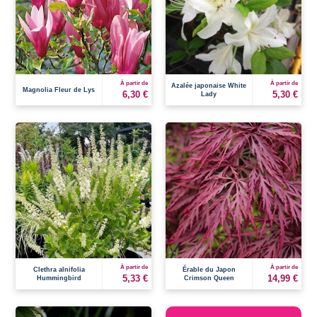
À partir de
À partir de
Azalée japonaise White
Magnolia Fleur de Lys
6,30 €
5,30 €
Lady
À partir de
À partir de
Clethra alnifolia
Érable du Japon
5,33 €
14,99 €
Hummingbird
Crimson Queen