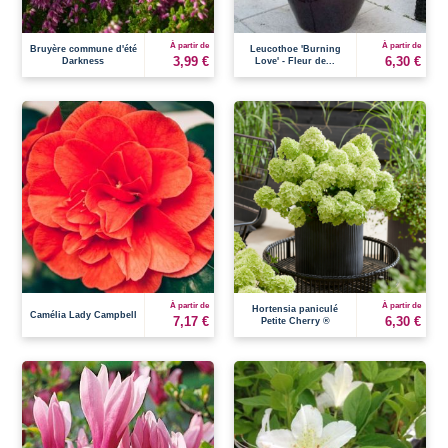
À partir de
À partir de
Bruyère commune d'été
Leucothoe 'Burning
3,99 €
6,30 €
Darkness
Love' - Fleur de...
À partir de
À partir de
Hortensia paniculé
Camélia Lady Campbell
7,17 €
6,30 €
Petite Cherry ®