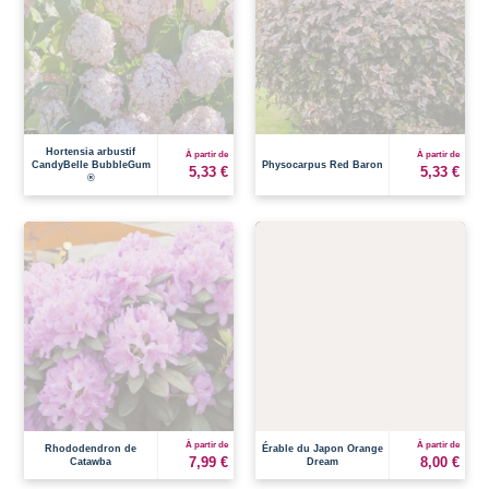
Hortensia arbustif
À partir de
À partir de
CandyBelle BubbleGum
Physocarpus Red Baron
5,33 €
5,33 €
®
À partir de
À partir de
Rhododendron de
Érable du Japon Orange
7,99 €
8,00 €
Catawba
Dream