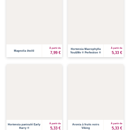
À partir de
À partir de
Hortensia Macrophylla
Magnolia étoilé
7,99 €
5,33 €
You&Me ® Perfection ®
À partir de
À partir de
Hortensia paniculé Early
Aronia à fruits noirs
5,33 €
5,33 €
Harry ®
Viking