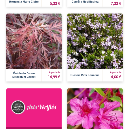
Hortensia Marie Claire
Camélia Nobilissima
5,33 €
7,33 €
À partir de
À partir de
Érable du Japon
Diosma Pink Fountain
14,99 €
4,66 €
Dissectum Garnet