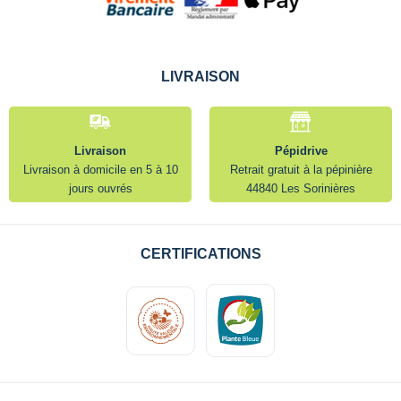
LIVRAISON
Livraison
Pépidrive
Livraison à domicile en 5 à 10
Retrait gratuit à la pépinière
jours ouvrés
44840 Les Sorinières
CERTIFICATIONS