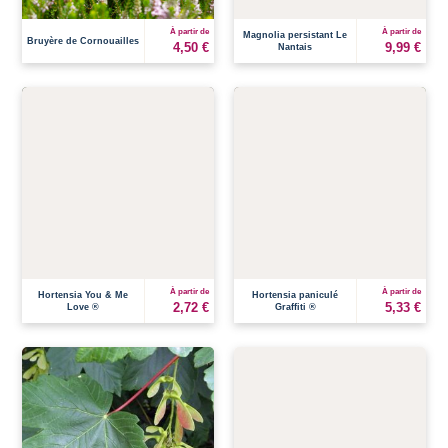
À partir de
À partir de
Magnolia persistant Le
Bruyère de Cornouailles
4,50 €
9,99 €
Nantais
À partir de
À partir de
Hortensia You & Me
Hortensia paniculé
2,72 €
5,33 €
Love ®
Graffiti ®