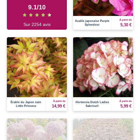
9.1
/
10
À partir de
Azalée japonaise Purple
Sur 2254 avis
5,30 €
Splendour
À partir de
À partir de
Érable du Japon nain
Hortensia Dutch Ladies
14,99 €
5,99 €
Little Princess
Sabrina®