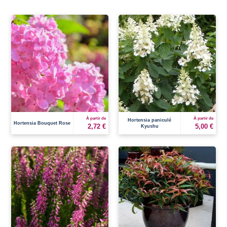
À partir de
À partir de
Hortensia paniculé
Hortensia Bouquet Rose
2,72 €
5,00 €
Kyushu