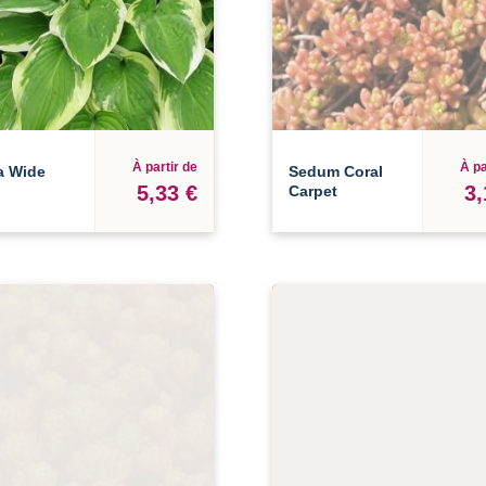
À partir de
À pa
a Wide
Sedum Coral
5,33 €
3,
Carpet