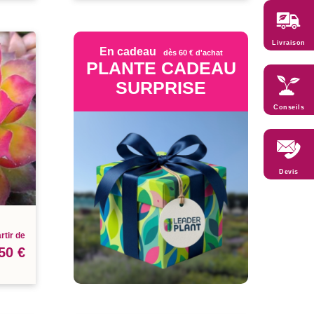
Livraison
En cadeau
dès 60 € d'achat
PLANTE CADEAU
SURPRISE
Conseils
Devis
rtir de
50 €