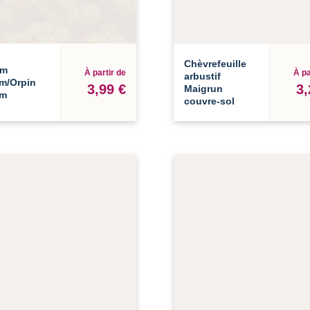
Chèvrefeuille
um
À partir de
À pa
arbustif
um/Orpin
3,99 €
3,
Maigrun
um
couvre-sol