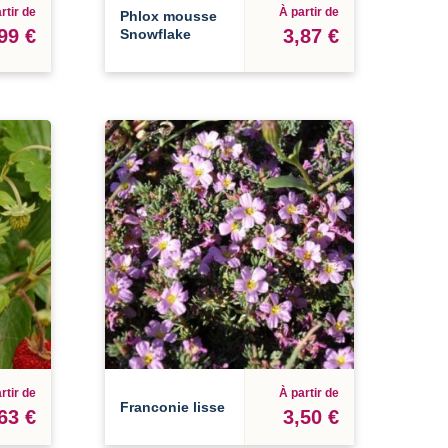
rtir de
À partir de
Phlox mousse
99 €
3,87 €
Snowflake
rtir de
À partir de
Franconie lisse
63 €
3,50 €