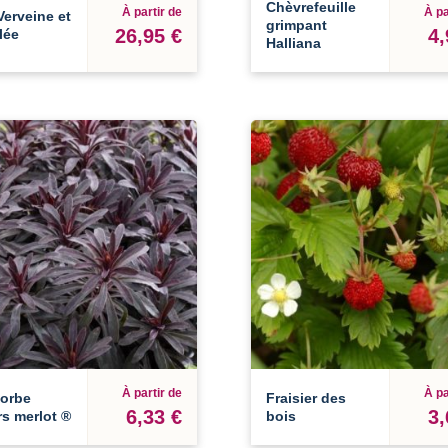
Chèvrefeuille
À partir de
À pa
erveine et
grimpant
26,95 €
4,
lée
Halliana
À partir de
À pa
orbe
Fraisier des
6,33 €
3,
s merlot ®
bois