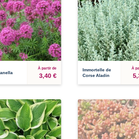
À partir de
À pa
Immortelle de
anella
3,40 €
5,
Corse Aladin