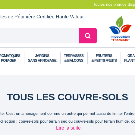
Toutes nos promos dispo
ntes de Pépinière
Certifiée Haute Valeur
ROMATIQUES
JARDINS
TERRASSES
FRUITIERS
GRA
POTAGER
SANS ARROSAGE
& BALCONS
& PETITS FRUITS
PLANT
TOUS LES COUVRE-SOLS
plante. C'est un aménagement comme un autre qui permet aussi de limiter l'entr
rédilection : couvre-sols pour terrain sec ou couvre-sols pour terrain humide, c
Lire la suite