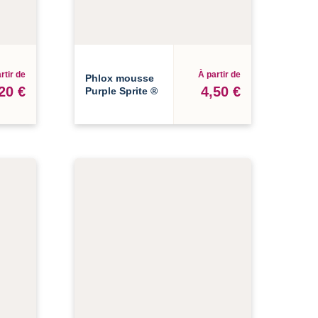
rtir de
À partir de
Phlox mousse
20 €
4,50 €
Purple Sprite ®