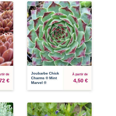
Joubarbe Chick
rtir de
À partir de
Charms ® Mint
72 €
4,50 €
Marvel ®