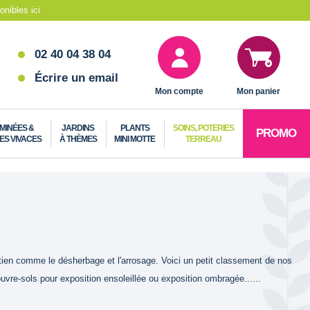
nibles ici
02 40 04 38 04
Écrire un email
Mon compte
Mon panier
MINÉES &
JARDINS
PLANTS
SOINS, POTERIES
PROMO
ES VIVACES
À THÈMES
MINI MOTTE
TERREAU
etien comme le désherbage et l'arrosage. Voici un petit classement de nos
ouvre-sols pour exposition ensoleillée ou exposition ombragée......