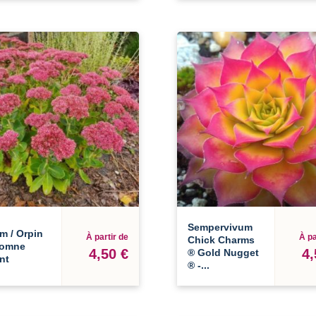
Sempervivum
m / Orpin
À partir de
À pa
Chick Charms
tomne
4,50 €
4,
® Gold Nugget
ant
® -...