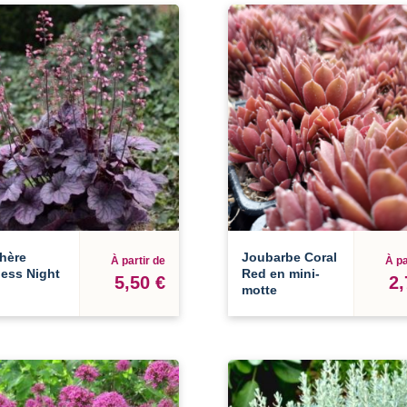
hère
Joubarbe Coral
À partir de
À pa
less Night
Red en mini-
5,50 €
2,
motte