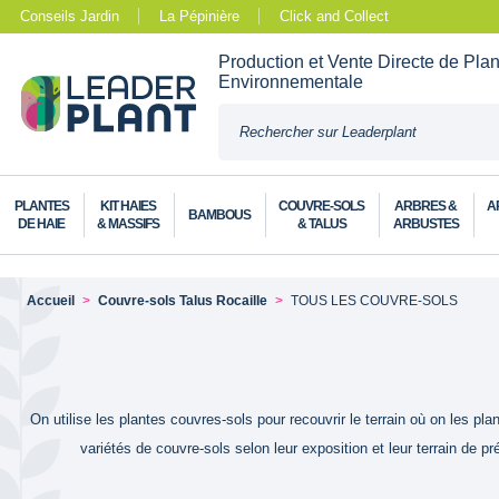
Conseils Jardin
La Pépinière
Click and Collect
Production et Vente Directe de Pla
Environnementale
PLANTES
KIT HAIES
COUVRE-SOLS
ARBRES &
A
BAMBOUS
DE HAIE
& MASSIFS
& TALUS
ARBUSTES
Accueil
Couvre-sols Talus Rocaille
TOUS LES COUVRE-SOLS
On utilise les plantes couvres-sols pour recouvrir le terrain où on les 
variétés de couvre-sols selon leur exposition et leur terrain de p