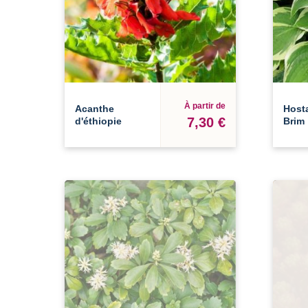
À partir de
Acanthe
Host
7,30 €
d'éthiopie
Brim