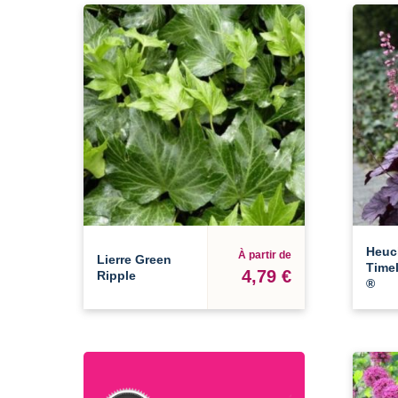
Heuc
À partir de
Lierre Green
Time
4,79 €
Ripple
®