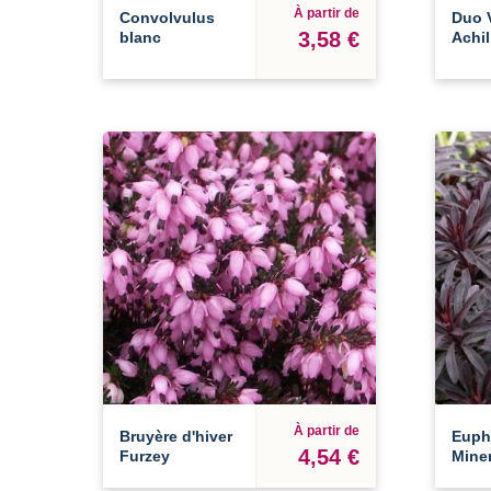
À partir de
Convolvulus
Duo V
3,58 €
blanc
Achil
À partir de
Bruyère d'hiver
Euph
4,54 €
Furzey
Miner