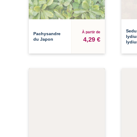
Sed
À partir de
Pachysandre
lydi
4,29 €
du Japon
lydi