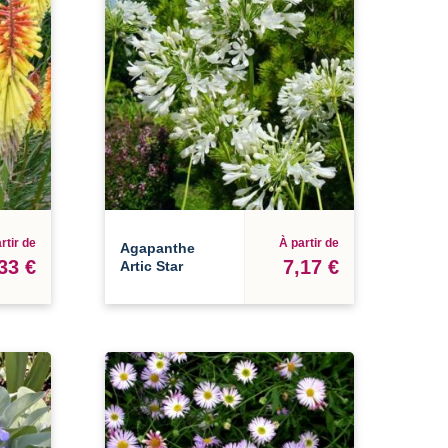
rtir de
À partir de
Agapanthe
33 €
7,17 €
Artic Star