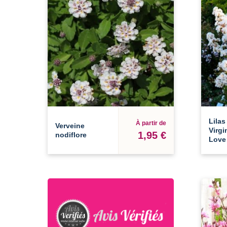
Lilas
À partir de
Verveine
Virgi
1,95 €
nodiflore
Love