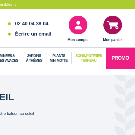
nibles ici
02 40 04 38 04
Écrire un email
Mon compte
Mon panier
MINÉES &
JARDINS
PLANTS
SOINS, POTERIES
PROMO
ES VIVACES
À THÈMES
MINI MOTTE
TERREAU
EIL
tre balcon au soleil