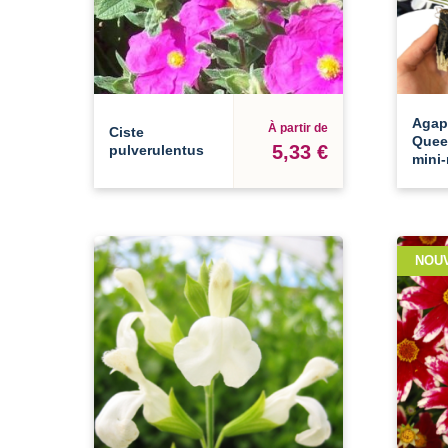
Agap
À partir de
Ciste
Quee
5,33 €
pulverulentus
mini
NOU