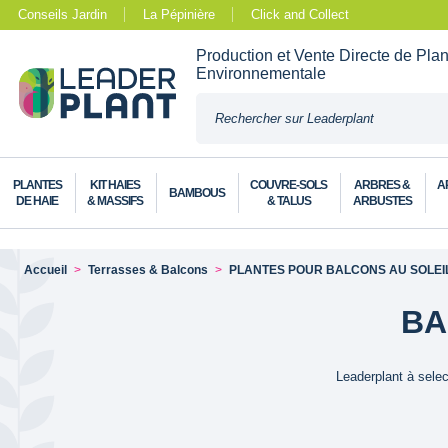
Conseils Jardin
La Pépinière
Click and Collect
Production et Vente Directe de Pla
Environnementale
PLANTES
KIT HAIES
COUVRE-SOLS
ARBRES &
A
BAMBOUS
DE HAIE
& MASSIFS
& TALUS
ARBUSTES
Accueil
Terrasses & Balcons
PLANTES POUR BALCONS AU SOLEI
BA
Leaderplant à selec