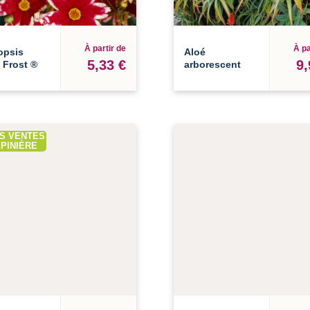
À partir de
À pa
opsis
Aloé
5,33 €
9,
 Frost ®
arborescent
S VENTES
PINIÈRE