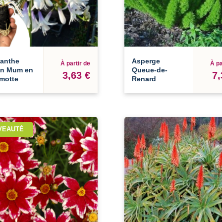
anthe
Asperge
À partir de
À pa
n Mum en
Queue-de-
3,63 €
7,
-motte
Renard
VEAUTÉ