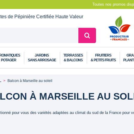
Toutes nos promos dispo
ntes de Pépinière
Certifiée Haute Valeur
ROMATIQUES
JARDINS
TERRASSES
FRUITIERS
GRA
POTAGER
SANS ARROSAGE
& BALCONS
& PETITS FRUITS
PLANT
L
Balcon à Marseille au soleil
LCON À MARSEILLE AU SOL
tionné pour vous des variétés adaptées au climat du sud de la France pour vo