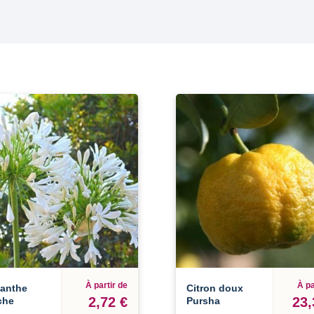
À partir de
À pa
anthe
Citron doux
2,72 €
23,
che
Pursha