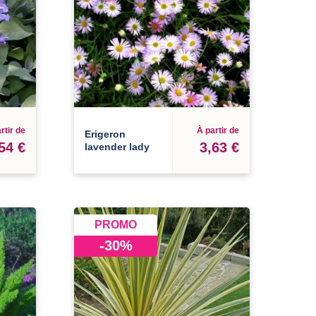
rtir de
À partir de
Erigeron
54 €
3,63 €
lavender lady
PROMO
-30%