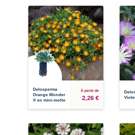
Delosperma
À partir de
Delo
Orange Wonder
2,26 €
Viole
® en mini-motte