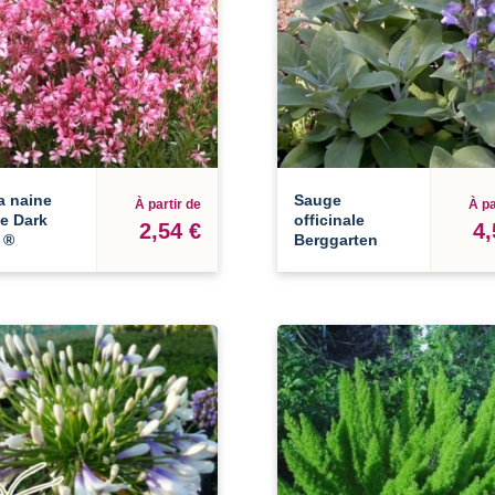
a naine
Sauge
À partir de
À pa
ie Dark
officinale
2,54 €
4,
 ®
Berggarten