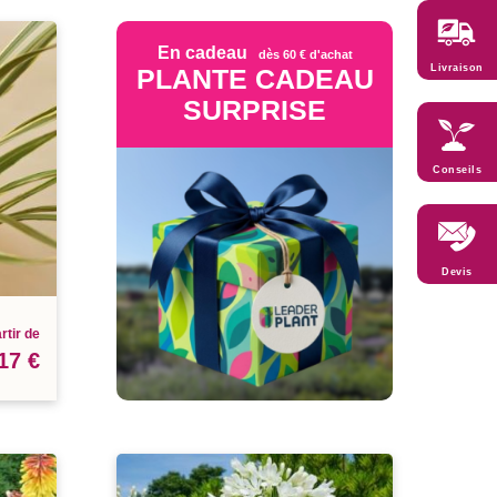
En cadeau
dès 60 € d'achat
Livraison
PLANTE CADEAU
SURPRISE
Conseils
Devis
rtir de
17 €