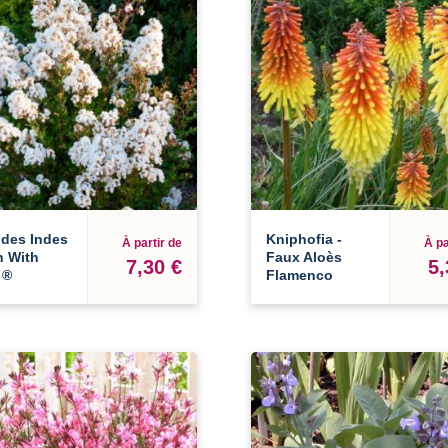
 des Indes
Kniphofia -
À partir de
À pa
n With
Faux Aloès
7,30 €
5,
 ®
Flamenco