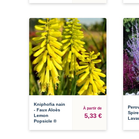
Kniphofia nain
Perov
À partir de
- Faux Aloès
Spire
5,33 €
Lemon
Lavan
Popsicle ®