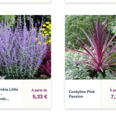
skia Little
À partir de
À pa
Cordyline Pink
 -
5,33 €
7,
Passion
de...