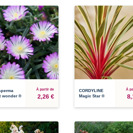
À partir de
À pa
sperma
CORDYLINE
2,26 €
8,
t wonder ®
Magic Star ®