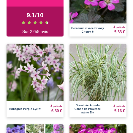
9.1
/
10
À partir de
Géranium vivace Orkney
Sur 2258 avis
5,33 €
Cherry ®
Graminée Arundo
À partir de
À partir de
Tulbaghia Purple Eye ®
Canne de Provence
6,30 €
5,16 €
naine Ely