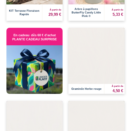
Arbre à papillons
À partir de
À partir de
KIT Terrasse Floraison
ButterFly Candy Little
29,99 €
5,33 €
Rapide
Pink ®
En cadeau
dès 60 € d'achat
PLANTE CADEAU SURPRISE
À partir de
Graminée Herbe rouge
4,50 €