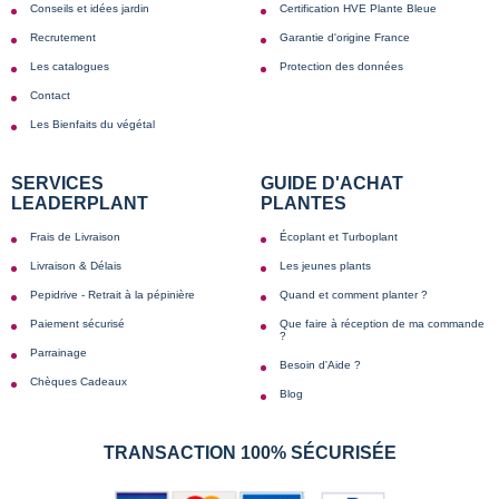
Conseils et idées jardin
Certification HVE Plante Bleue
Recrutement
Garantie d'origine France
Les catalogues
Protection des données
Contact
Les Bienfaits du végétal
SERVICES
GUIDE D'ACHAT
LEADERPLANT
PLANTES
Frais de Livraison
Écoplant et Turboplant
Livraison & Délais
Les jeunes plants
Pepidrive - Retrait à la pépinière
Quand et comment planter ?
Paiement sécurisé
Que faire à réception de ma commande
?
Parrainage
Besoin d'Aide ?
Chèques Cadeaux
Blog
TRANSACTION 100% SÉCURISÉE