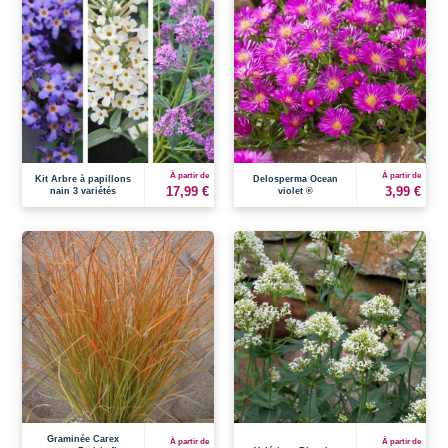
À partir de
À partir de
Kit Arbre à papillons
Delosperma Ocean
17,99 €
3,99 €
nain 3 variétés
violet ®
Graminée Carex
À partir de
À partir de