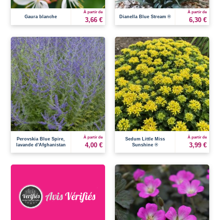
À partir de
À partir de
Gaura blanche
Dianella Blue Stream ®
3,66 €
6,30 €
À partir de
À partir de
Perovskia Blue Spire,
Sedum Little Miss
4,00 €
3,99 €
lavande d'Afghanistan
Sunshine ®