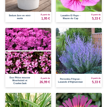
À partir de
À partir de
Sedum âcre en mini-
Lavatère El Rayo -
1,95 €
5,33 €
motte
Mauve du Cap
Duo Phlox mousse
À partir de
À partir de
Perovskia Filigran -
Moerheimii et
26,99 €
5,33 €
Lavande d'Afghanistan
CrackerJack