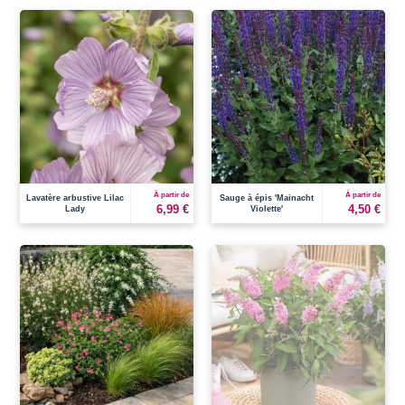
À partir de
À partir de
Lavatère arbustive Lilac
Sauge à épis 'Mainacht
6,99 €
4,50 €
Lady
Violette'