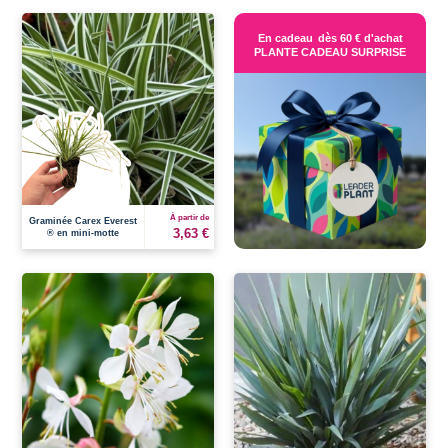
En cadeau
dès 60 € d'achat
PLANTE CADEAU SURPRISE
À partir de
Graminée Carex Everest
3,63 €
® en mini-motte