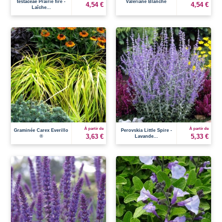
testaceae Prairie fire -
Valériane Blanche
4,54 €
4,54 €
Laîche...
À partir de
À partir de
Graminée Carex Everillo
Perovskia Little Spire -
3,63 €
5,33 €
®
Lavande...