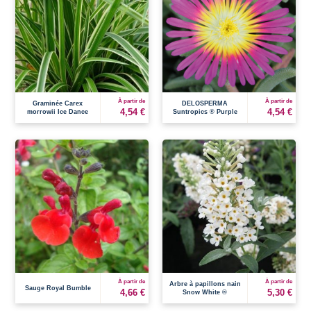
À partir de
À partir de
Graminée Carex
DELOSPERMA
4,54 €
4,54 €
morrowii Ice Dance
Suntropics ® Purple
À partir de
À partir de
Arbre à papillons nain
Sauge Royal Bumble
4,66 €
5,30 €
Snow White ®