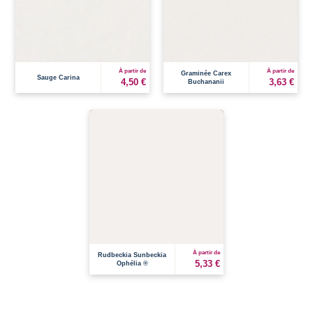
À partir de
À partir de
Graminée Carex
Sauge Carina
4,50 €
3,63 €
Buchananii
À partir de
Rudbeckia Sunbeckia
5,33 €
Ophélia ®