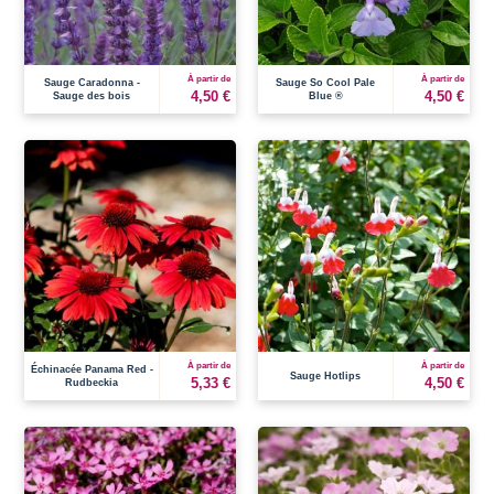
À partir de
À partir de
Sauge Caradonna -
Sauge So Cool Pale
4,50 €
4,50 €
Sauge des bois
Blue ®
À partir de
À partir de
Échinacée Panama Red -
Sauge Hotlips
5,33 €
4,50 €
Rudbeckia