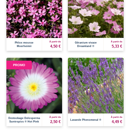
À partir de
À partir de
Phlox mousse
Géranium vivace
4,50 €
5,33 €
Moerheimii
Dreamland ®
PROMO
À partir de
À partir de
Destockage Delosperma
Lavande Phenomenal ®
2,50 €
4,49 €
Suntropics ® Hot Pink