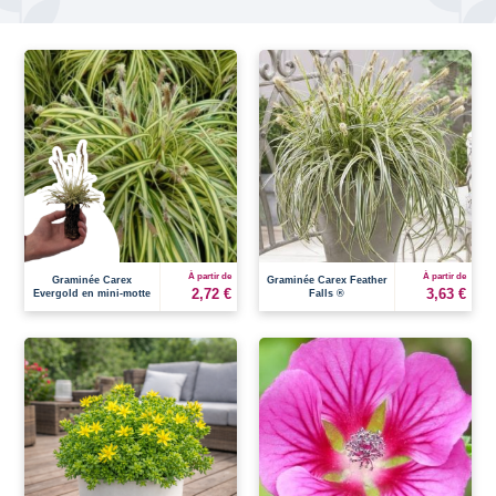
À partir de
À partir de
Graminée Carex
Graminée Carex Feather
2,72 €
3,63 €
Evergold en mini-motte
Falls ®