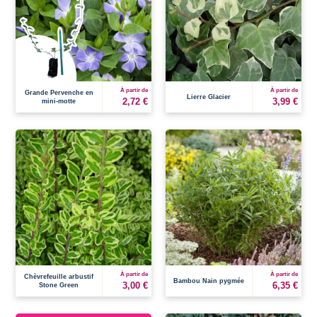
À partir de
À partir de
Grande Pervenche en
Lierre Glacier
2,72 €
3,99 €
mini-motte
À partir de
À partir de
Chèvrefeuille arbustif
Bambou Nain pygmée
3,00 €
6,35 €
Stone Green