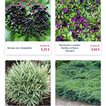
Pervenche à petites
À partir de
À partir de
Sureau noir champêtre
feuilles et fleurs
5,33 €
4,54 €
Pourpre