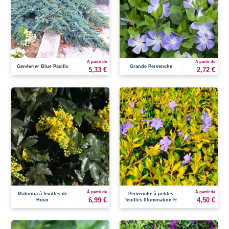
À partir de
À partir de
Genévrier Blue Pacific
Grande Pervenche
5,33 €
2,72 €
À partir de
À partir de
Mahonia à feuilles de
Pervenche à petites
6,99 €
4,50 €
Houx
feuilles Illumination ®