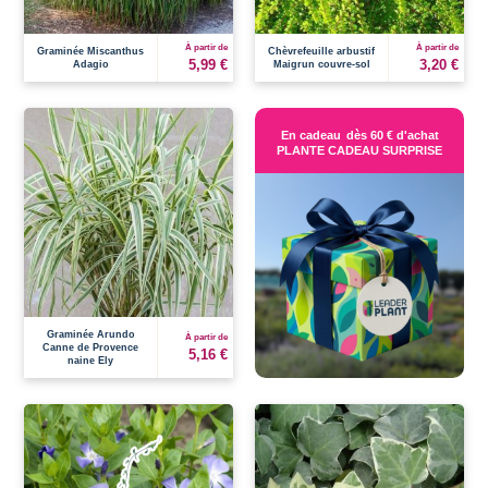
À partir de
À partir de
Graminée Miscanthus
Chèvrefeuille arbustif
5,99 €
3,20 €
Adagio
Maigrun couvre-sol
En cadeau
dès 60 € d'achat
PLANTE CADEAU SURPRISE
Graminée Arundo
À partir de
Canne de Provence
5,16 €
naine Ely