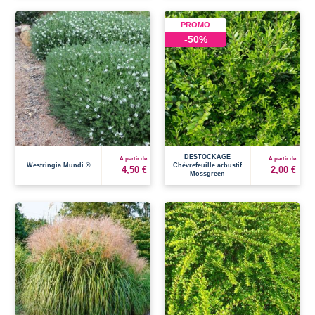
PROMO
-50%
DESTOCKAGE
À partir de
À partir de
Westringia Mundi ®
Chèvrefeuille arbustif
4,50 €
2,00 €
Mossgreen