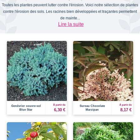
Toutes les plantes peuvent lutter contre l'érosion. Voici notre sélection de plantes
contre l'érosion des sols. Les racines bien développées et traçantes permettent
de mainte...
Lire la suite
À partir de
À partir de
Genévrier couvre-sol
Sureau Chocolate
6,30 €
8,17 €
Blue Star
Marzipan