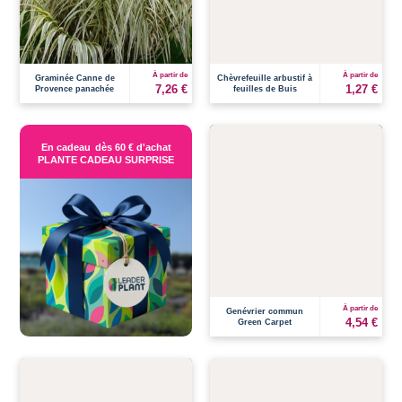
À partir de
À partir de
Graminée Canne de
Chèvrefeuille arbustif à
7,26 €
1,27 €
Provence panachée
feuilles de Buis
En cadeau
dès 60 € d'achat
PLANTE CADEAU SURPRISE
À partir de
Genévrier commun
4,54 €
Green Carpet