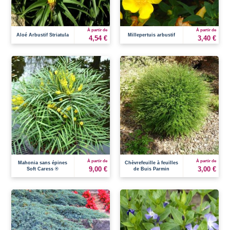
À partir de
À partir de
Aloé Arbustif Striatula
Millepertuis arbustif
4,54 €
3,40 €
À partir de
À partir de
Mahonia sans épines
Chèvrefeuille à feuilles
9,00 €
3,00 €
Soft Caress ®
de Buis Parmin