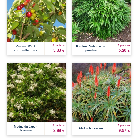
À partir de
À partir de
Cornus Mâle/
Bambou Pleioblastus
5,33 €
5,20 €
cornouiller mâle
pumilus
À partir de
À partir de
Troène du Japon
Aloé arborescent
2,99 €
9,97 €
Texanum