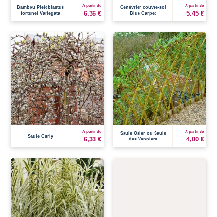
À partir de
À partir de
Bambou Pleioblastus
Genévrier couvre-sol
6,36 €
5,45 €
fortunei Variegata
Blue Carpet
À partir de
À partir de
Saule Osier ou Saule
Saule Curly
6,33 €
4,00 €
des Vanniers