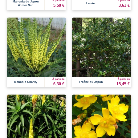
À partir de
À partir de
Mahonia du Japon
Lamier
5,50 €
3,63 €
Winter Sun
À partir de
À partir de
Mahonia Charity
Troène du Japon
6,30 €
15,45 €