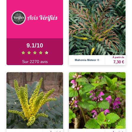
9.1
/
10
À partir de
Mahonia Meteor ®
Sur 2270 avis
7,30 €