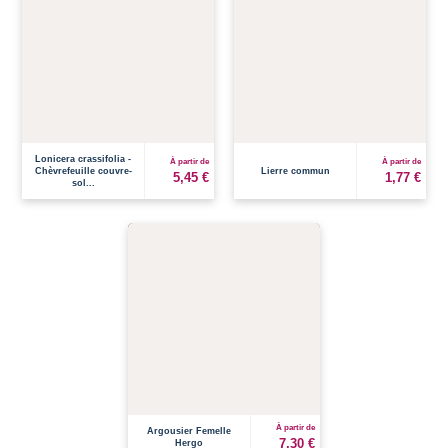
Lonicera crassifolia -
À partir de
À partir de
Chèvrefeuille couvre-
Lierre commun
5,45 €
1,77 €
sol...
À partir de
Argousier Femelle
7,30 €
Hergo