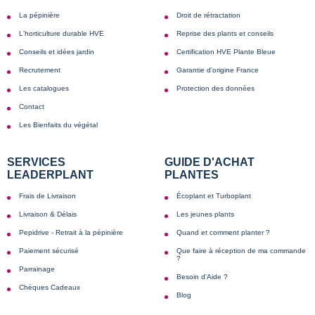
La pépinière
Droit de rétractation
L'horticulture durable HVE
Reprise des plants et conseils
Conseils et idées jardin
Certification HVE Plante Bleue
Recrutement
Garantie d'origine France
Les catalogues
Protection des données
Contact
Les Bienfaits du végétal
SERVICES
GUIDE D'ACHAT
LEADERPLANT
PLANTES
Frais de Livraison
Écoplant et Turboplant
Livraison & Délais
Les jeunes plants
Pepidrive - Retrait à la pépinière
Quand et comment planter ?
Paiement sécurisé
Que faire à réception de ma commande
?
Parrainage
Besoin d'Aide ?
Chèques Cadeaux
Blog