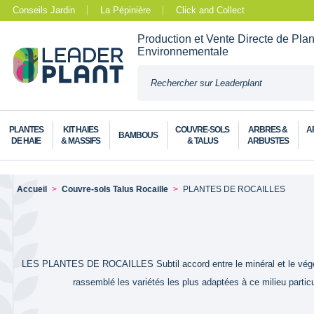
Conseils Jardin
La Pépinière
Click and Collect
Production et Vente Directe de Pla
Environnementale
PLANTES
KIT HAIES
COUVRE-SOLS
ARBRES &
A
BAMBOUS
DE HAIE
& MASSIFS
& TALUS
ARBUSTES
Accueil
Couvre-sols Talus Rocaille
PLANTES DE ROCAILLES
LES PLANTES DE ROCAILLES Subtil accord entre le minéral et le végétal
rassemblé les variétés les plus adaptées à ce milieu particu