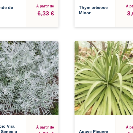
À partir de
À pa
nde de
Thym précoce
6,33 €
3,
Minor
io Vira
À partir de
À pa
- Senecio
Agave Pieuvre