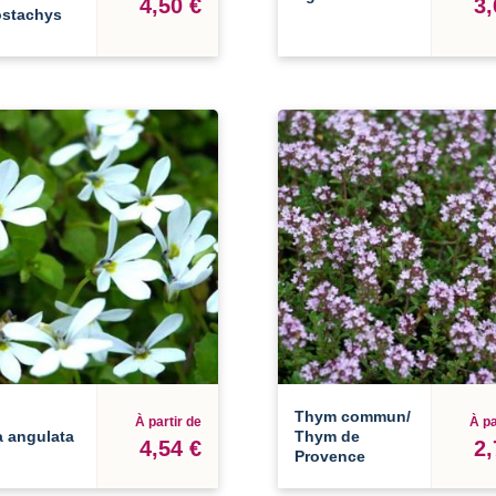
4,50 €
3,
ostachys
Thym commun/
À partir de
À pa
a angulata
Thym de
4,54 €
2,
Provence