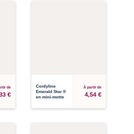
Cordyline
rtir de
À partir de
Emerald Star ®
33 €
4,54 €
en mini-motte