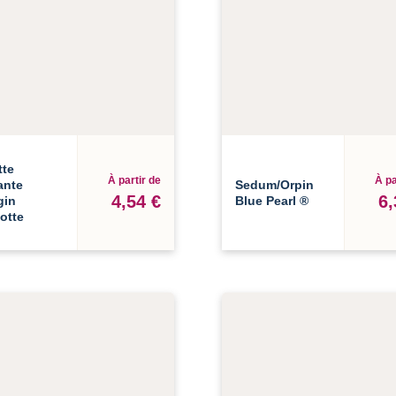
tte
À partir de
À pa
ante
Sedum/Orpin
4,54 €
6,
gin
Blue Pearl ®
otte