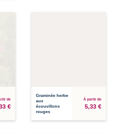
Graminée herbe
rtir de
À partir de
aux
33 €
5,33 €
écouvillons
rouges