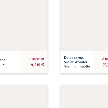
Delosperma
À partir de
À pa
nde
Violet Wonder
5,16 €
2,
che
® en mini-motte