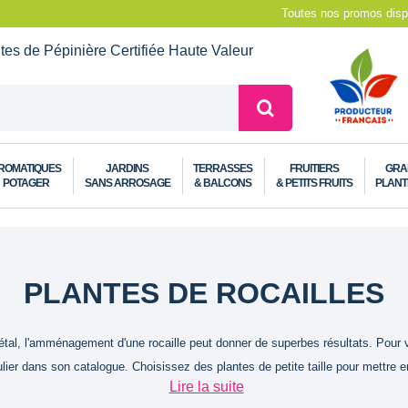
Toutes nos promos dispo
ntes de Pépinière
Certifiée Haute Valeur
ROMATIQUES
JARDINS
TERRASSES
FRUITIERS
GRA
POTAGER
SANS ARROSAGE
& BALCONS
& PETITS FRUITS
PLANT
PLANTES DE ROCAILLES
, l'amménagement d'une rocaille peut donner de superbes résultats. Pour vou
lier dans son catalogue. Choisissez des plantes de petite taille pour mettre en
Lire la suite