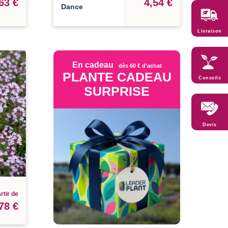
63 €
4,54 €
Dance
Livraison
En cadeau
dès 60 € d'achat
PLANTE CADEAU
Conseils
SURPRISE
Devis
rtir de
78 €