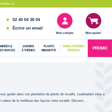
nibles ici
02 40 04 38 04
Écrire un email
Mon compte
Mon panier
MINÉES &
JARDINS
PLANTS
SOINS, POTERIES
PROMO
ES VIVACES
À THÈMES
MINI MOTTE
TERREAU
s guider dans vos plantation de plants de rocaille, Leaderplant vous a
 valeur de la meilleure des façons votre rocaille. Découvr...