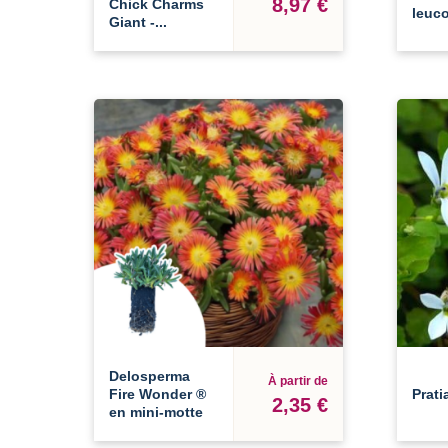
8,97 €
Chick Charms
leuc
Giant -...
Delosperma
À partir de
Fire Wonder ®
Prati
2,35 €
en mini-motte