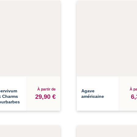
À partir de
À pa
ervivum
Agave
29,90 €
6,
k Charms
américaine
ourbarbes