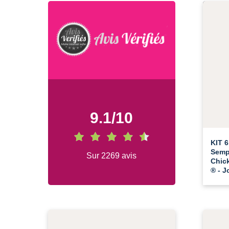
9.1
/
10
KIT 6
Semp
Sur 2269 avis
Chic
® - J