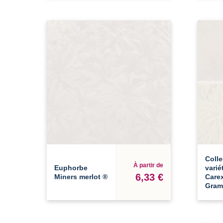
Colle
À partir de
Euphorbe
varié
6,33 €
Miners merlot ®
Carex
Grami