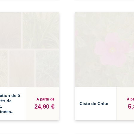
ction de 5
À partir de
À pa
tés de
Ciste de Crète
24,90 €
5,
,
nées...