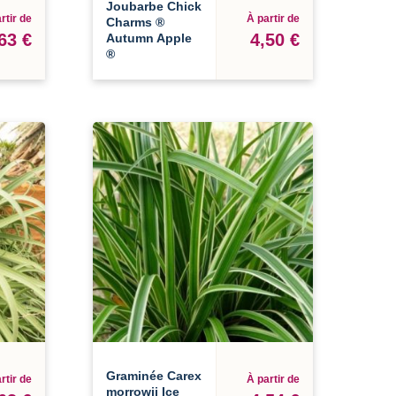
Joubarbe Chick
rtir de
À partir de
Charms ®
63 €
4,50 €
Autumn Apple
®
Graminée Carex
rtir de
À partir de
morrowii Ice