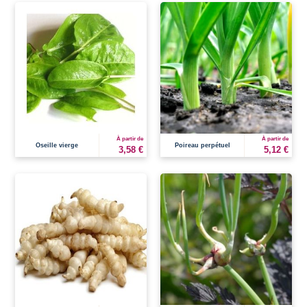
À partir de
À partir de
Oseille vierge
Poireau perpétuel
3,58 €
5,12 €