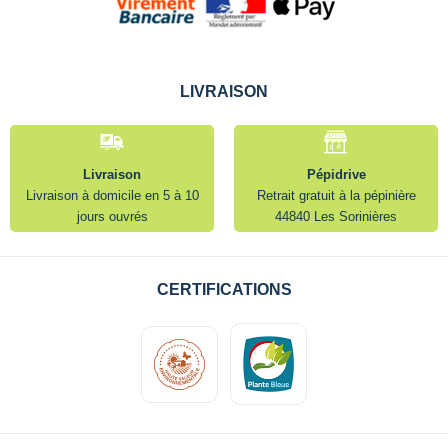
LIVRAISON
Livraison
Pépidrive
Livraison à domicile en 5 à 10
Retrait gratuit à la pépinière
jours ouvrés
44840 Les Sorinières
CERTIFICATIONS