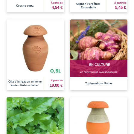
À partir de
À partir de
Oignon Perpétuel
Crosne copa
4,54 €
5,45 €
Rocambole
EN CULTURE
ME PRÉVENIR DE LA DISPONIBILITÉ
À partir de
Olla d’irrigation en terre
Topinambour Papas
19,00 €
cuite / Poterie Jamet