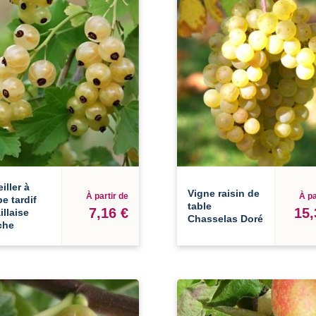
iller à
Vigne raisin de
À partir de
À pa
e tardif
table
7,16 €
15,
illaise
Chasselas Doré
che