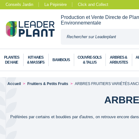
Conseils Jardin
La Pépinière
Click and Collect
Production et Vente Directe de Pla
Environnementale
PLANTES
KIT HAIES
COUVRE-SOLS
ARBRES &
A
BAMBOUS
DE HAIE
& MASSIFS
& TALUS
ARBUSTES
Accueil
Fruitiers & Petits Fruits
ARBRES FRUITIERS VARIÉTÉS AN
ARBRE
Préférées par certains et boudées par d'autres, on retrouve encore dans