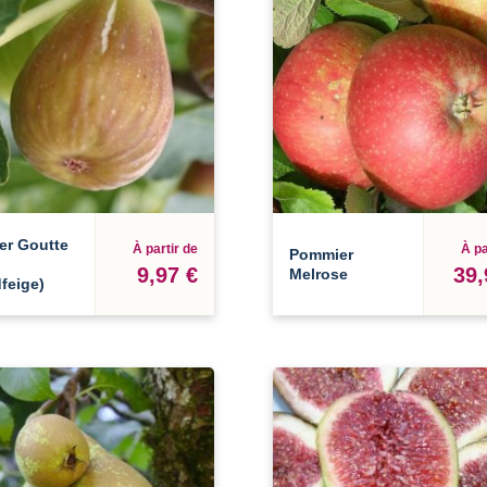
er Goutte
À partir de
À pa
Pommier
9,97 €
39,
Melrose
feige)