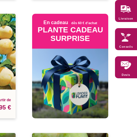
Livraison
En cadeau
dès 60 € d'achat
PLANTE CADEAU
SURPRISE
Conseils
Devis
rtir de
95 €