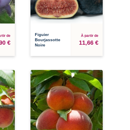
Figuier
rtir de
À partir de
Bourjassotte
90 €
11,66 €
Noire