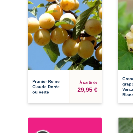
Grose
Prunier Reine
À partir de
grapp
Claude Dorée
29,95 €
Versa
ou verte
Blan