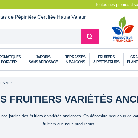
Toutes nos promos dispo
ntes de Pépinière
Certifiée Haute Valeur
ROMATIQUES
JARDINS
TERRASSES
FRUITIERS
GRA
POTAGER
SANS ARROSAGE
& BALCONS
& PETITS FRUITS
PLANT
CIENNES
S FRUITIERS VARIÉTÉS ANC
 nos jardins des fruitiers à variétés anciennes. On dénombre beaucoup de var
fruitiers que nous produisons.