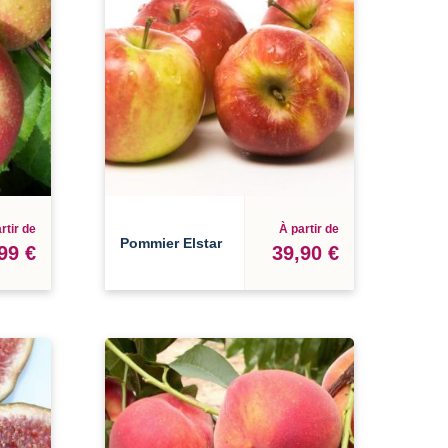
rtir de
À partir de
Pommier Elstar
99 €
39,90 €