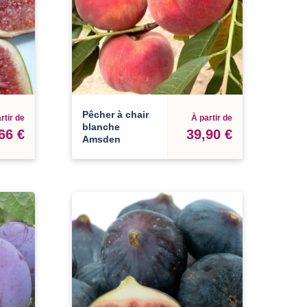
Pêcher à chair
rtir de
À partir de
blanche
66 €
39,90 €
Amsden