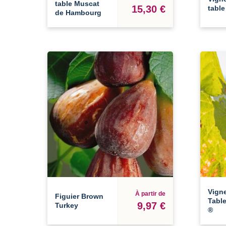
table Muscat
15,30 €
table
de Hambourg
Vigne
À partir de
Figuier Brown
Table
9,97 €
Turkey
®