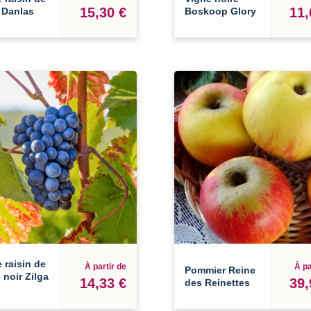
15,30 €
11,
 Danlas
Boskoop Glory
 raisin de
À partir de
À pa
Pommier Reine
 noir Zilga
14,33 €
39,
des Reinettes