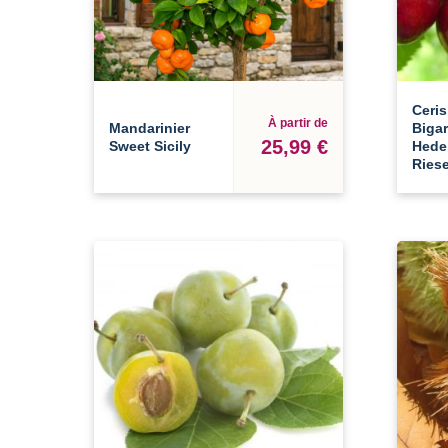
Ceris
À partir de
Mandarinier
Biga
25,99 €
Sweet Sicily
Hede
Ries