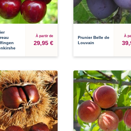
ier
À partir de
À pa
rreau
Prunier Belle de
29,95 €
39,
lfingen
Louvain
enkirshe