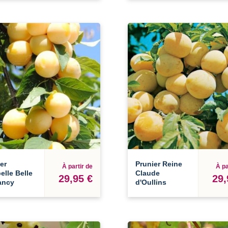
er
Prunier Reine
À partir de
À pa
elle Belle
Claude
29,95 €
29,
ancy
d'Oullins