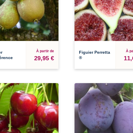
À partir de
À pa
er
Figuier Perretta
29,95 €
11,
érence
®