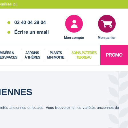
nibles ici
02 40 04 38 04
Écrire un email
Mon compte
Mon panier
MINÉES &
JARDINS
PLANTS
SOINS, POTERIES
PROMO
ES VIVACES
À THÈMES
MINI MOTTE
TERREAU
IENNES
iétés anciennes et locales. Vous trouverez ici les variétés anciennes de