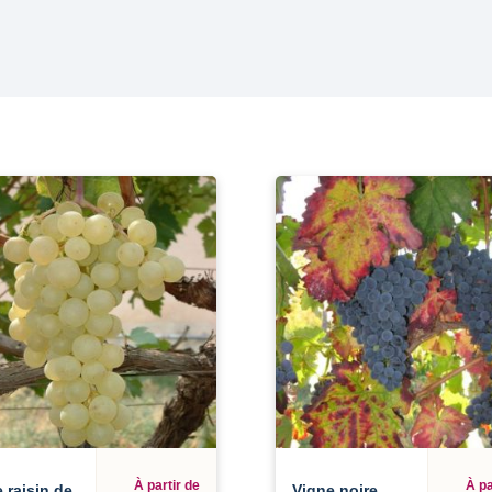
À partir de
À pa
 raisin de
Vigne noire