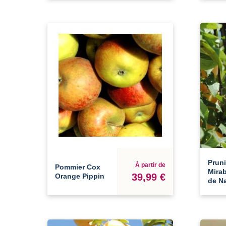
Pruni
À partir de
Pommier Cox
Mirab
39,99 €
Orange Pippin
de N