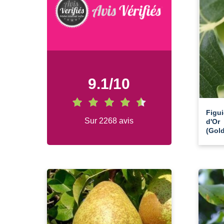
9.1
/
10
Figui
Sur 2268 avis
d'Or
(Gold