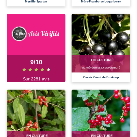
Myrtille Spartan
Mûre-Framboise Loganberry
EN CULTURE
9
/
10
ME PRÉVENIR DE LA DISPONIBILITÉ
Cassis Géant de Boskoop
Sur 2281 avis
EN CULTURE
EN CULTURE