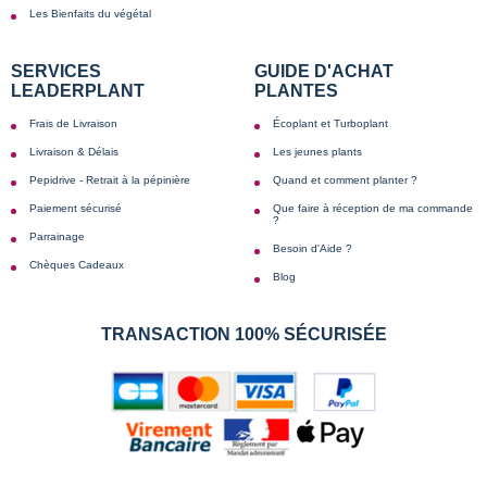
Les Bienfaits du végétal
SERVICES
GUIDE D'ACHAT
LEADERPLANT
PLANTES
Frais de Livraison
Écoplant et Turboplant
Livraison & Délais
Les jeunes plants
Pepidrive - Retrait à la pépinière
Quand et comment planter ?
Paiement sécurisé
Que faire à réception de ma commande
?
Parrainage
Besoin d'Aide ?
Chèques Cadeaux
Blog
TRANSACTION 100% SÉCURISÉE