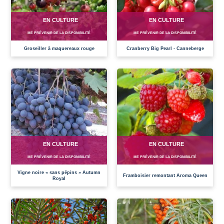
EN CULTURE
EN CULTURE
ME PRÉVENIR DE LA DISPONIBILITÉ
ME PRÉVENIR DE LA DISPONIBILITÉ
Groseiller à maquereaux rouge
Cranberry Big Pearl - Canneberge
EN CULTURE
EN CULTURE
ME PRÉVENIR DE LA DISPONIBILITÉ
ME PRÉVENIR DE LA DISPONIBILITÉ
Vigne noire « sans pépins » Autumn
Framboisier remontant Aroma Queen
Royal