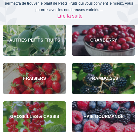
permettra de trouver le plant de Petits Fruits qui vous convient le mieux. Vous
pourrez avec les nombreuses variétés ...
Lire la suite
AUTRES PETITS FRUITS
CRANBERRY
FRAISIERS
FRAMBOISES
GROSEILLES & CASSIS
HAIE GOURMANDE