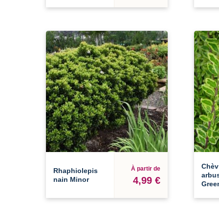
Chèvr
À partir de
Rhaphiolepis
arbus
4,99 €
nain Minor
Gree