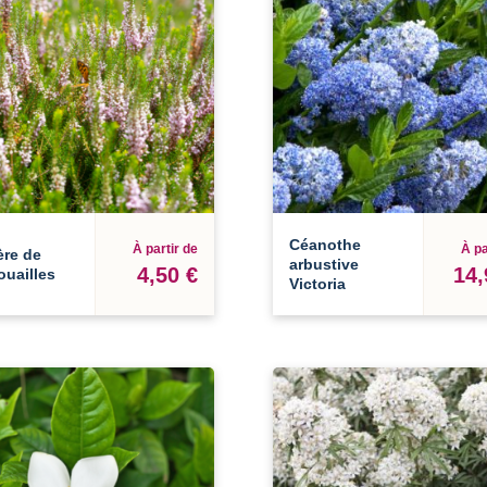
Céanothe
À partir de
À pa
ère de
arbustive
4,50 €
14,
uailles
Victoria