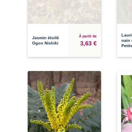
Lauri
À partir de
Jasmin étoilé
nain
3,63 €
Ogon Nishiki
Petit