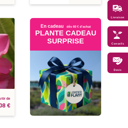
Livraison
En cadeau
dès 60 € d'achat
PLANTE CADEAU
SURPRISE
Conseils
Devis
rtir de
08 €