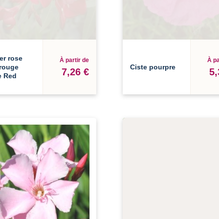
er rose
À partir de
À pa
 rouge
Ciste pourpre
7,26 €
5,
e Red