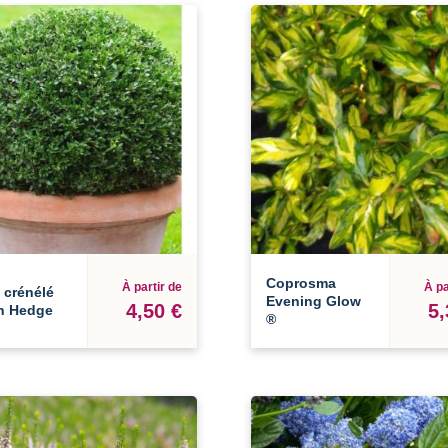
Coprosma
À partir de
À pa
 crénélé
Evening Glow
4,50 €
5,
n Hedge
®