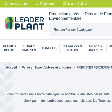
Conseils Jardin
La Pépinière
Click and Collect
Production et Vente Directe de Pla
Environnementale
PLANTES
KIT HAIES
COUVRE-SOLS
ARBRES &
A
BAMBOUS
DE HAIE
& MASSIFS
& TALUS
ARBUSTES
Accueil
Vente en ligne d'arbres et arbustes
ARBUSTES PERSISTAN
Vous trouverez dans notre catalogue de nombreux arbustes persistants. Vou
choix parmi de nombreuses essences tels que: les Troenes, Or