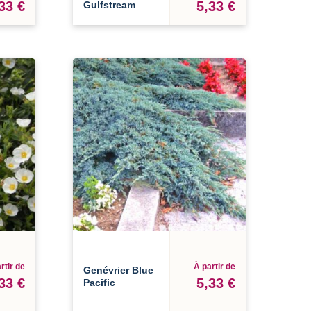
33 €
5,33 €
Gulfstream
rtir de
À partir de
Genévrier Blue
33 €
5,33 €
Pacific