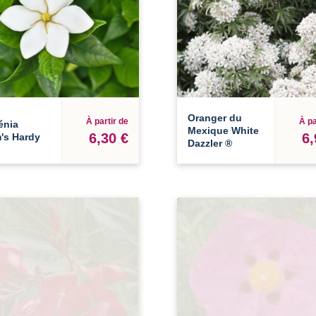
Oranger du
À partir de
À pa
énia
Mexique White
6,30 €
6,
's Hardy
Dazzler ®