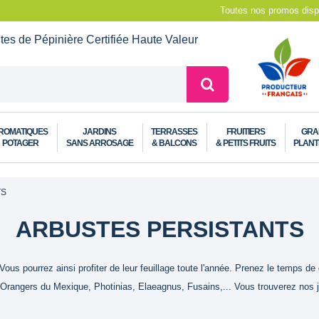
Toutes nos promos dispo
ntes de Pépinière
Certifiée Haute Valeur
ROMATIQUES
JARDINS
TERRASSES
FRUITIERS
GRA
POTAGER
SANS ARROSAGE
& BALCONS
& PETITS FRUITS
PLANT
TS
ARBUSTES PERSISTANTS
s pourrez ainsi profiter de leur feuillage toute l'année. Prenez le temps de 
angers du Mexique, Photinias, Elaeagnus, Fusains,... Vous trouverez nos jeu