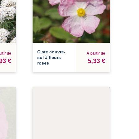
Ciste couvre-
rtir de
À partir de
sol à fleurs
93 €
5,33 €
roses