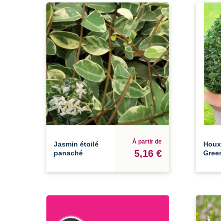
À partir de
Jasmin étoilé
Houx
5,16 €
panaché
Gree