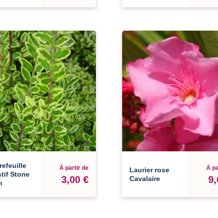
efeuille
À partir de
À pa
Laurier rose
tif Stone
3,00 €
9,
Cavalaire
n