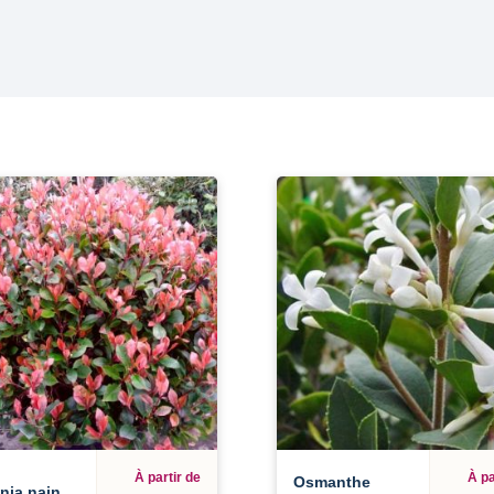
À partir de
À pa
Osmanthe
nia nain