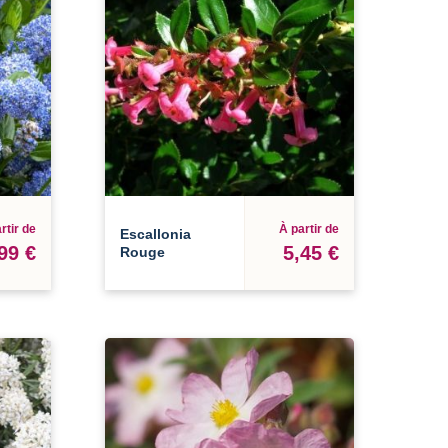
rtir de
À partir de
Escallonia
99 €
5,45 €
Rouge