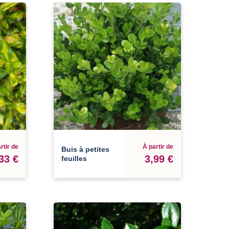
rtir de
À partir de
Buis à petites
33 €
3,99 €
feuilles