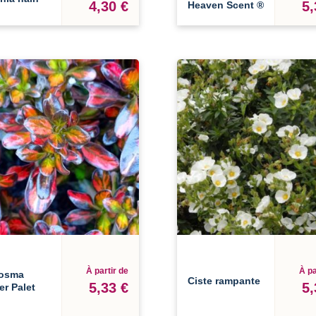
4,30 €
5,
Heaven Scent ®
À partir de
À pa
osma
Ciste rampante
5,33 €
5,
er Palet