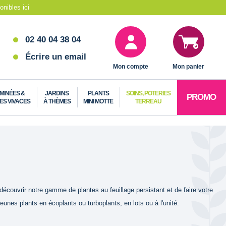
nibles ici
02 40 04 38 04
Écrire un email
Mon compte
Mon panier
MINÉES &
JARDINS
PLANTS
SOINS, POTERIES
PROMO
ES VIVACES
À THÈMES
MINI MOTTE
TERREAU
découvrir notre gamme de plantes au feuillage persistant et de faire votre
nes plants en écoplants ou turboplants, en lots ou à l'unité.