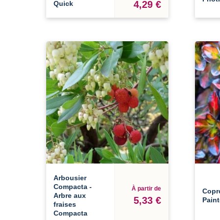
4,29 €
Quick
Arbousier
Compacta -
À partir de
Copr
Arbre aux
5,33 €
Paint
fraises
Compacta