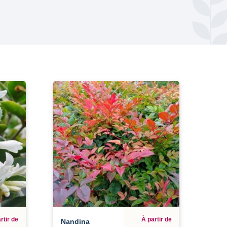
rtir de
À partir de
Nandina