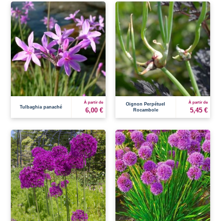
À partir de
À partir de
Oignon Perpétuel
Tulbaghia panaché
6,00 €
5,45 €
Rocambole