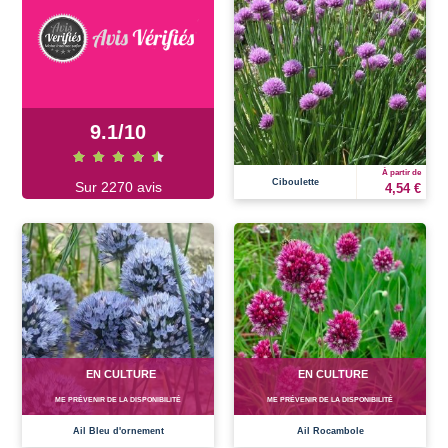
9.1
/
10
À partir de
Ciboulette
Sur 2270 avis
4,54 €
EN CULTURE
EN CULTURE
ME PRÉVENIR DE LA DISPONIBILITÉ
ME PRÉVENIR DE LA DISPONIBILITÉ
Ail Bleu d'ornement
Ail Rocambole