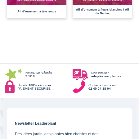
Ail d’ornement à fleurs blanches / Ail
Ail d’ornement à tête ronde
de Naples
Notes Avis Vérifiés
Une livraison
9.1/10
adaptée
aux plantes
Un site
100% sécurisé
Contactez nous au
PAIEMENT SECURISE
02 40 04 38 04
Newsletter Leaderplant
Des idées jardin, des plantes bien choisies et des