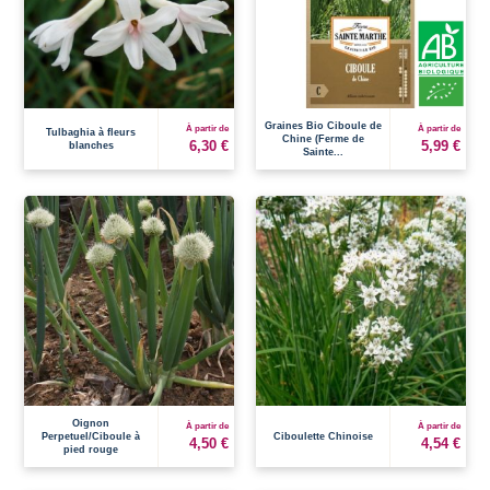
Graines Bio Ciboule de
À partir de
À partir de
Tulbaghia à fleurs
Chine (Ferme de
6,30 €
5,99 €
blanches
Sainte...
Oignon
À partir de
À partir de
Perpetuel/Ciboule à
Ciboulette Chinoise
4,50 €
4,54 €
pied rouge