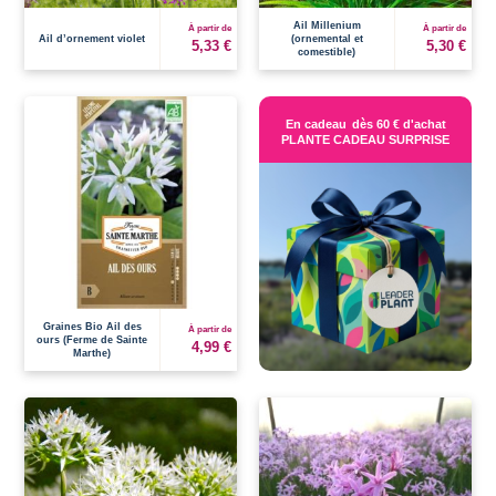
Ail Millenium
À partir de
À partir de
Ail d’ornement violet
(ornemental et
5,33 €
5,30 €
comestible)
En cadeau
dès 60 € d'achat
PLANTE CADEAU SURPRISE
Graines Bio Ail des
À partir de
ours (Ferme de Sainte
4,99 €
Marthe)