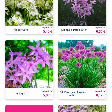
À partir de
À partir de
Ail des Ours
Tulbaghia 'Dark Star' ®
5,45 €
6,30 €
À partir de
À partir de
Ail d'ornement Lavender
Tulbaghia
5,99 €
8,17 €
Bubbles ®