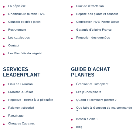
La pépinière
Droit de rétractation
L'horticulture durable HVE
Reprise des plants et conseils
Conseils et idées jardin
Certification HVE Plante Bleue
Recrutement
Garantie d'origine France
Les catalogues
Protection des données
Contact
Les Bienfaits du végétal
SERVICES
GUIDE D'ACHAT
LEADERPLANT
PLANTES
Frais de Livraison
Écoplant et Turboplant
Livraison & Délais
Les jeunes plants
Pepidrive - Retrait à la pépinière
Quand et comment planter ?
Paiement sécurisé
Que faire à réception de ma commande
?
Parrainage
Besoin d'Aide ?
Chèques Cadeaux
Blog