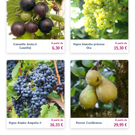
À partir de
À partir de
Casseille Josta (=
Vigne blanche précoce
6,30 €
15,30 €
Caseille)
Ora
À partir de
À partir de
Vigne Aladin Ampelia ®
Poirier Conférence
16,33 €
29,95 €