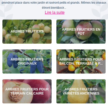
prendront place dans votre jardin et raviront petits et grands. Mêmes les oiseaux
éliront bient&ocir...
Lire la suite
ARBRES FRUITIERS EN
ARBRES FRUITIERS
POT
ARBRES FRUITIERS
ARBRES FRUITIERS POUR
ORIGINAUX
BALCON, TERRASSE & P...
ARBRES FRUITIERS POUR
ARBRES FRUITIERS
TERRAIN CALCAIRE
VARIÉTÉS ANCIENNES