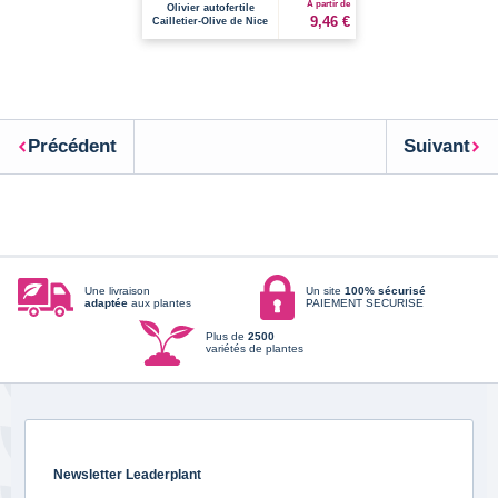
À partir de
Olivier autofertile
9,46 €
Cailletier-Olive de Nice
Précédent
Suivant
Une livraison
Un site
100% sécurisé
adaptée
aux plantes
PAIEMENT SECURISE
Plus de
2500
variétés de plantes
Newsletter Leaderplant