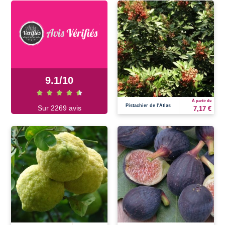
9.1
/
10
À partir de
Pistachier de l'Atlas
Sur 2269 avis
7,17 €