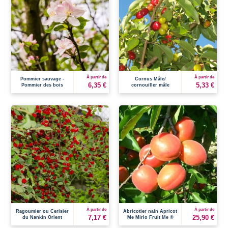
À partir de
À partir de
Pommier sauvage -
Cornus Mâle/
6,35 €
5,33 €
Pommier des bois
cornouiller mâle
À partir de
À partir de
Ragoumier ou Cerisier
Abricotier nain Apricot
7,17 €
25,90 €
du Nankin Orient
Me Mirlo Fruit Me ®