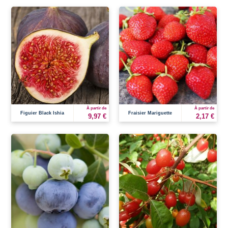
À partir de
À partir de
Figuier Black Ishia
Fraisier Mariguette
9,97 €
2,17 €