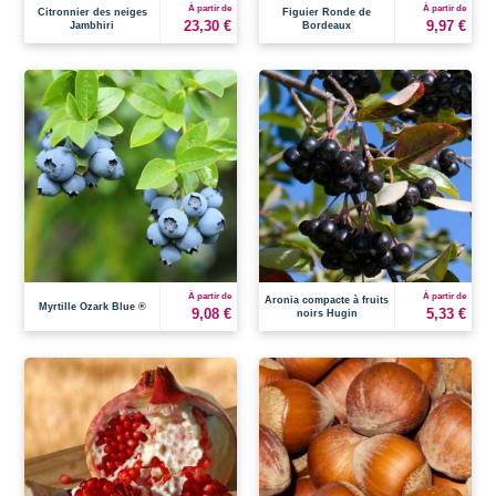
À partir de
À partir de
Citronnier des neiges
Figuier Ronde de
23,30 €
9,97 €
Jambhiri
Bordeaux
À partir de
À partir de
Aronia compacte à fruits
Myrtille Ozark Blue ®
9,08 €
5,33 €
noirs Hugin