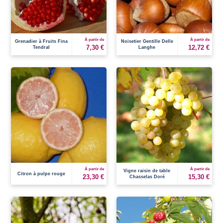
À partir de
À partir de
Grenadier à Fruits Fina
Noisetier Gentille Delle
7,30 €
12,72 €
Tendral
Langhe
À partir de
À partir de
Vigne raisin de table
Citron à pulpe rouge
23,30 €
15,30 €
Chasselas Doré