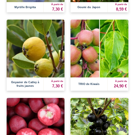
À partir de
À partir de
Myrtille Brigitta
Goumi du Japon
7,30 €
8,59 €
À partir de
À partir de
Goyavier de Catley à
TRIO de Kiwaïs
7,30 €
24,90 €
fruits jaunes