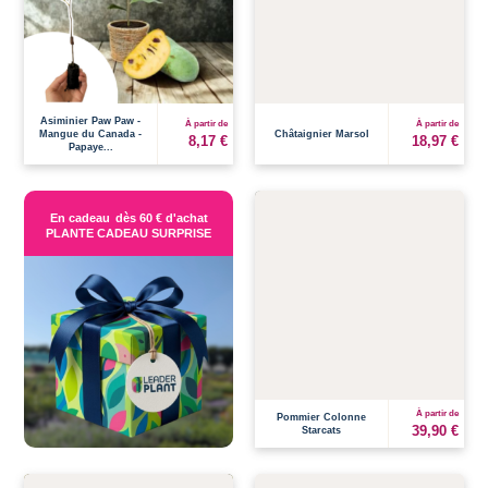
Asiminier Paw Paw -
À partir de
À partir de
Mangue du Canada -
Châtaignier Marsol
8,17 €
18,97 €
Papaye...
En cadeau
dès 60 € d'achat
PLANTE CADEAU SURPRISE
À partir de
Pommier Colonne
39,90 €
Starcats