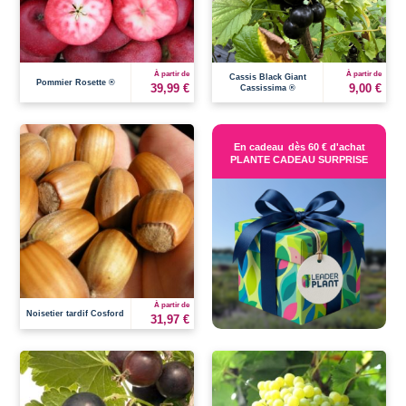
À partir de
À partir de
Cassis Black Giant
Pommier Rosette ®
39,99 €
9,00 €
Cassissima ®
En cadeau
dès 60 € d'achat
PLANTE CADEAU SURPRISE
À partir de
Noisetier tardif Cosford
31,97 €