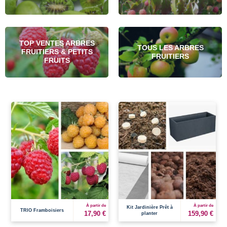
TOP VENTES ARBRES
TOUS LES ARBRES
FRUITIERS & PETITS
FRUITIERS
FRUITS
À partir de
À partir de
Kit Jardinière Prêt à
TRIO Framboisiers
17,90 €
159,90 €
planter