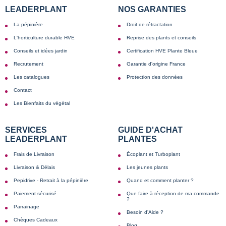
LEADERPLANT
NOS GARANTIES
La pépinière
Droit de rétractation
L'horticulture durable HVE
Reprise des plants et conseils
Conseils et idées jardin
Certification HVE Plante Bleue
Recrutement
Garantie d'origine France
Les catalogues
Protection des données
Contact
Les Bienfaits du végétal
SERVICES
GUIDE D'ACHAT
LEADERPLANT
PLANTES
Frais de Livraison
Écoplant et Turboplant
Livraison & Délais
Les jeunes plants
Pepidrive - Retrait à la pépinière
Quand et comment planter ?
Paiement sécurisé
Que faire à réception de ma commande
?
Parrainage
Besoin d'Aide ?
Chèques Cadeaux
Blog