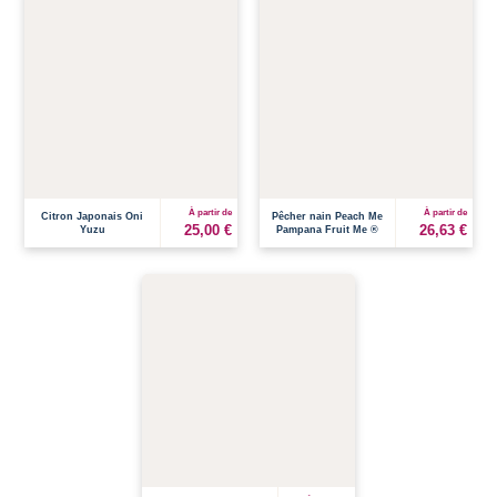
À partir de
À partir de
Citron Japonais Oni
Pêcher nain Peach Me
25,00 €
26,63 €
Yuzu
Pampana Fruit Me ®