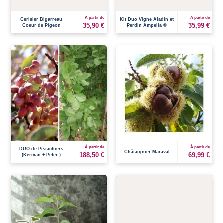
À partir de
À partir de
Cerisier Bigarreau
Kit Duo Vigne Aladin et
35,90 €
35,99 €
Coeur de Pigeon
Perdin Ampelia ®
À partir de
À partir de
DUO de Pistachiers
Châtaignier Maraval
188,50 €
69,99 €
(Kerman + Peter )