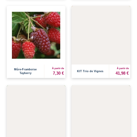
À partir de
À partir de
Mûre-Framboise
KIT Trio de Vignes
7,30 €
41,98 €
Tayberry