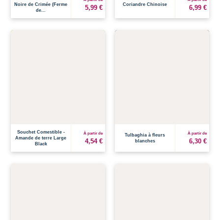
Noire de Crimée (Ferme
Coriandre Chinoise
5,99 €
6,99 €
de...
Souchet Comestible -
À partir de
À partir de
Tulbaghia à fleurs
Amande de terre Large
4,54 €
6,30 €
blanches
Black