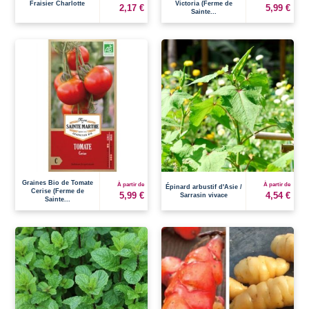
Fraisier Charlotte
Victoria (Ferme de
2,17 €
5,99 €
Sainte...
Graines Bio de Tomate
À partir de
À partir de
Épinard arbustif d'Asie /
Cerise (Ferme de
5,99 €
4,54 €
Sarrasin vivace
Sainte...