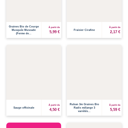
Graines Bio de Courge
À partir de
À partir de
Musquée Muscade
Fraisier Cirafine
5,99 €
2,17 €
(Ferme de...
Ruban 3m Graines Bio
À partir de
À partir de
Sauge officinale
Radis mélange 3
4,50 €
5,59 €
variétés...