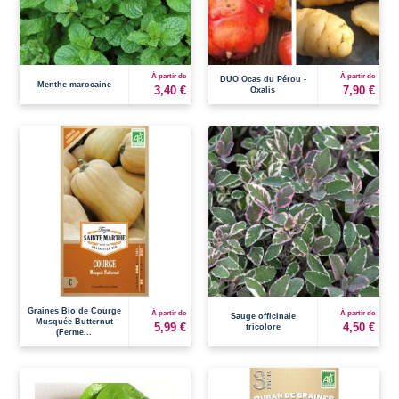
À partir de
À partir de
DUO Ocas du Pérou -
Menthe marocaine
3,40 €
7,90 €
Oxalis
Graines Bio de Courge
À partir de
À partir de
Sauge officinale
Musquée Butternut
5,99 €
4,50 €
tricolore
(Ferme...