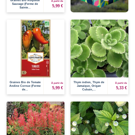
Graines Bio Roquette
À partir de
Sauvage (Ferme de
5,99 €
Sainte...
Graines Bio de Tomate
Thym indien, Thym de
À partir de
À partir de
Andine Cornue (Ferme
Jamaique, Origan
5,99 €
5,33 €
de...
Cubain,...