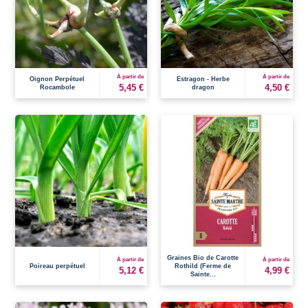
À partir de
À partir de
Oignon Perpétuel
Estragon - Herbe
5,45 €
4,50 €
Rocambole
dragon
Graines Bio de Carotte
À partir de
À partir de
Poireau perpétuel
Rothild (Ferme de
5,12 €
4,99 €
Sainte...