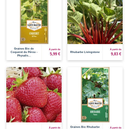
Graines Bio de
À partir de
À partir de
Coqueret du Pérou -
Rhubarbe Livingstone
5,99 €
9,83 €
Physalis...
Graines Bio Rhubarbe
À partir de
À partir de