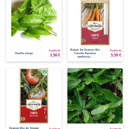
Ruban 3m Graines Bio
À partir de
À partir de
Oseille vierge
Carotte Nantaise
3,58 €
5,59 €
améliorée...
Graines Bio de Tomate
À partir de
À partir de