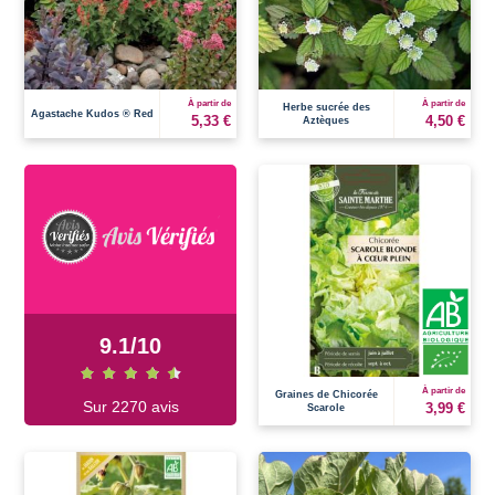
À partir de
À partir de
Herbe sucrée des
Agastache Kudos ® Red
5,33 €
4,50 €
Aztèques
9.1
/
10
À partir de
Graines de Chicorée
Sur 2270 avis
3,99 €
Scarole