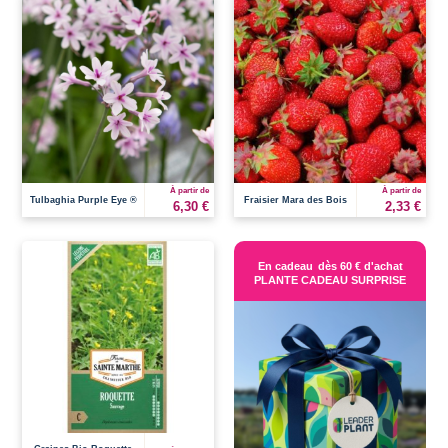
À partir de
À partir de
Tulbaghia Purple Eye ®
Fraisier Mara des Bois
6,30 €
2,33 €
En cadeau
dès 60 € d'achat
PLANTE CADEAU SURPRISE